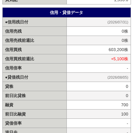
信用・貸借データ
●信用残日付
(2026/07/31)
信用売残
0株
信用売残前週比
0株
信用買残
603,200株
信用買残前週比
+5,100株
信用倍率
-
●貸借残日付
(2026/08/05)
貸株
0
前日比貸株
0
融資
700
前日比融資
100
貸借倍率
-
逆日歩
-