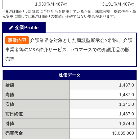
1,939位/4,487社
3,191位/4,487社
※配当利回り：計算式に予想配当を使用しているため、株式分割・株式併合・単
元変更に関しては配当利回りの数値が正確ではない場合があります。
企業Profile
事業内容
介護業界を対象とした商談型展示会の開催、介護
事業者等のM&A仲介サービス、eコマースでの介護用品の販
売等
株価データ
始値
1,437.0
高値
1,437.0
安値
1,341.0
前日終値
1,437.0
引値
1,374.0
売買代金
43,035,000