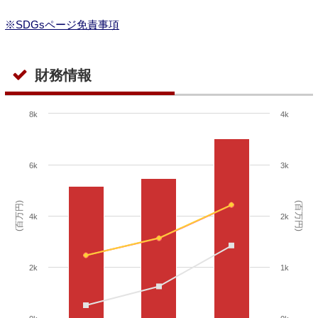
※SDGsページ免責事項
財務情報
8k
4k
6k
3k
(百万円)
(百万円)
4k
2k
2k
1k