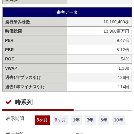
参考データ
発行済み株数
10,160,400株
時価総額
13,960百万円
PER
9.47倍
PBR
5.12倍
ROE
54%
VWAP
1,388
過去1年プラス引け
126回
過去1年マイナス引け
114回
時系列
表示期間
3ヶ月
6ヶ月
1年
3年
5年
10年
表示単位