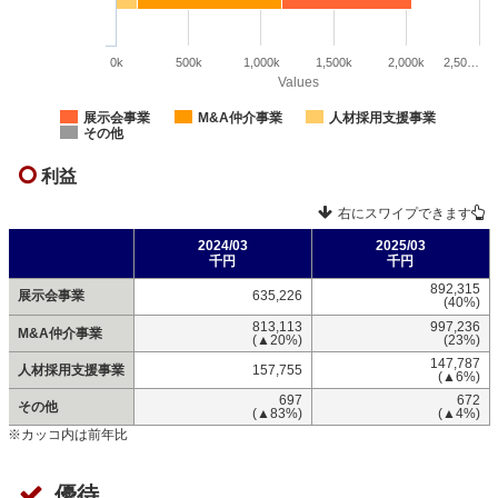
0k
500k
1,000k
1,500k
2,000k
2,50…
Values
展示会事業
M&A仲介事業
人材採用支援事業
その他
利益
右にスワイプできます
2024/03
2025/03
千円
千円
892,315
展示会事業
635,226
(40%)
813,113
997,236
M&A仲介事業
(▲20%)
(23%)
147,787
人材採用支援事業
157,755
(▲6%)
697
672
その他
(▲83%)
(▲4%)
※カッコ内は前年比
優待