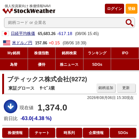
個人投資家向け 株価情報NAVI
ログイン
登録
-617.18
日経平均株価
65,683.26
(08/06 15:45)
+0.15
米ドル／円
157.86
(08/06 18:39)
My銘柄
株価指数
銘柄検索
ランキング
IPO
為替
優待
株ニュース
SDGs
ブティックス株式会社(9272)
東証グロース
ｻｰﾋﾞｽ業
銘柄追加
更新
2026年08月06日 15:30現在
1,374.0
現在値
前日比
-63.0(-4.38 %)
株価情報
チャート
時系列
企業情報
SDGs