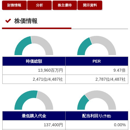
財務情報
分析
株主優待
開示資料
株価情報
時価総額
PER
13,960百万円
9.47倍
2,471位/4,487社
2,787位/4,487社
最低購入代金
配当利回り
(予想)
137,400円
0.00%