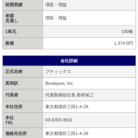
前期実績
増収・増益
来期
増収・増益
見通し
1単元
100株
株価
1,374.0円
会社詳細
正式名称
ブティックス
英和訳
Boutiques, Inc.
代表者
代表取締役社長 新村祐三
本社住所
東京都港区三田1-4-28
本社
03-6303-9611
TEL
連絡先住所
東京都港区三田1-4-28