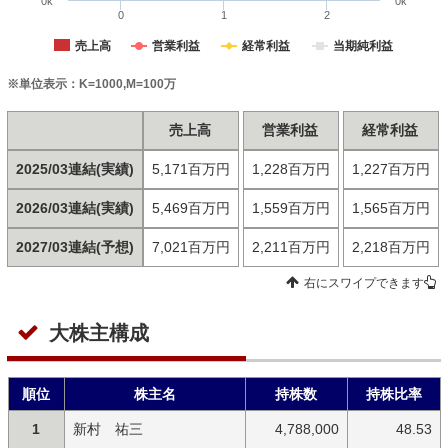
0k
0k
0
1
2
売上高
営業利益
経常利益
当期純利益
※単位表示：K=1000,M=100万
売上高
営業利益
経常利益
2025/03連結(実績)
5,171百万円
1,228百万円
1,227百万円
2026/03連結(実績)
5,469百万円
1,559百万円
1,565百万円
2027/03連結(予想)
7,021百万円
2,211百万円
2,218百万円
右にスワイプできます
大株主構成
順位
株主名
持株数
持株比率
1
新村 祐三
4,788,000
48.53