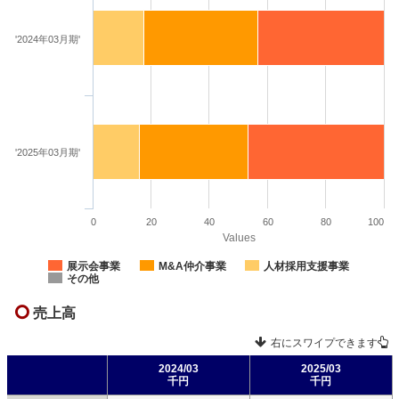
'2024年03月期'
'2025年03月期'
0
20
40
60
80
100
Values
展示会事業
M&A仲介事業
人材採用支援事業
その他
売上高
右にスワイプできます
2024/03
2025/03
千円
千円