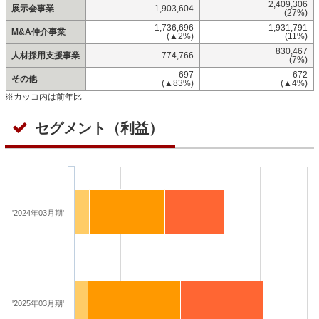
2,409,306
展示会事業
1,903,604
(27%)
1,736,696
1,931,791
M&A仲介事業
(▲2%)
(11%)
830,467
人材採用支援事業
774,766
(7%)
697
672
その他
(▲83%)
(▲4%)
※カッコ内は前年比
セグメント（利益）
'2024年03月期'
'2025年03月期'