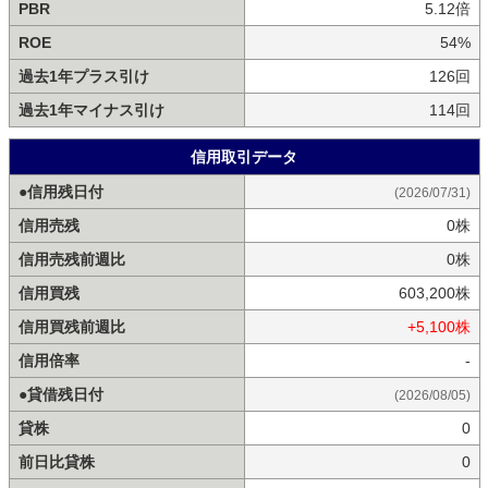
PBR
5.12倍
ROE
54%
過去1年プラス引け
126回
過去1年マイナス引け
114回
信用取引データ
●信用残日付
(2026/07/31)
信用売残
0株
信用売残前週比
0株
信用買残
603,200株
信用買残前週比
+5,100株
信用倍率
-
●貸借残日付
(2026/08/05)
貸株
0
前日比貸株
0