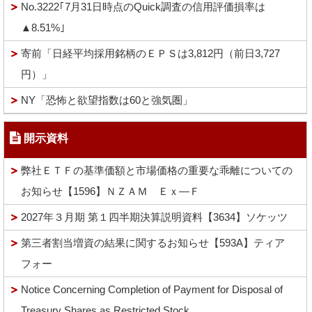
No.3222｢7月31日時点のQuick調査の信用評価損率は
▲8.51%｣
寄前「日経平均採用銘柄のＥＰＳは3,812円（前日3,727
円）」
NY「恐怖と欲望指数は60と強気圏」
開示資料
弊社ＥＴＦの基準価額と市場価格の重要な乖離についての
お知らせ【1596】ＮＺＡＭ Ｅｘ―Ｆ
2027年３月期 第１四半期決算説明資料【3634】ソケッツ
第三者割当増資の結果に関するお知らせ【593A】ティア
フォー
Notice Concerning Completion of Payment for Disposal of
Treasury Shares as Restricted Stock