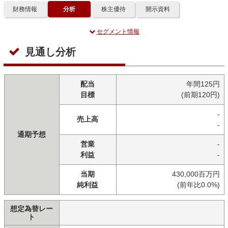
財務情報
分析
株主優待
開示資料
セグメント情報
見通し分析
配当
年間125円
目標
(前期120円)
-
売上高
-
通期予想
営業
-
利益
-
当期
430,000百万円
純利益
(前年比0.0%)
想定為替レー
ト