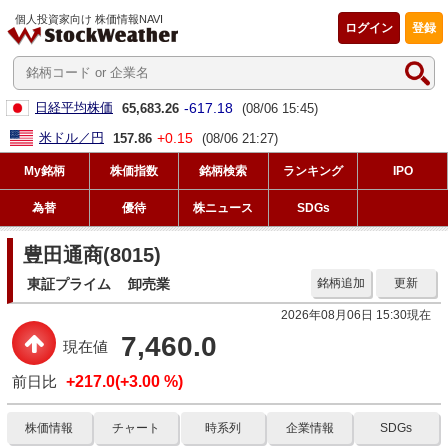
個人投資家向け 株価情報NAVI
ログイン
登録
-617.18
日経平均株価
65,683.26
(08/06 15:45)
+0.15
米ドル／円
157.86
(08/06 21:27)
My銘柄
株価指数
銘柄検索
ランキング
IPO
為替
優待
株ニュース
SDGs
豊田通商(8015)
東証プライム
卸売業
銘柄追加
更新
2026年08月06日 15:30現在
7,460.0
現在値
前日比
+217.0(+3.00 %)
株価情報
チャート
時系列
企業情報
SDGs