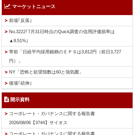
マーケットニュース
前場｢反落｣
No.3222｢7月31日時点のQuick調査の信用評価損率は
▲8.51%｣
寄前「日経平均採用銘柄のＥＰＳは3,812円（前日3,727
円）」
NY「恐怖と欲望指数は60と強気圏」
後場｢続伸｣
開示資料
コーポレート・ガバナンスに関する報告書
2026/08/06【3744】サイオス
コーポレート・ガバナンスに関する報告書