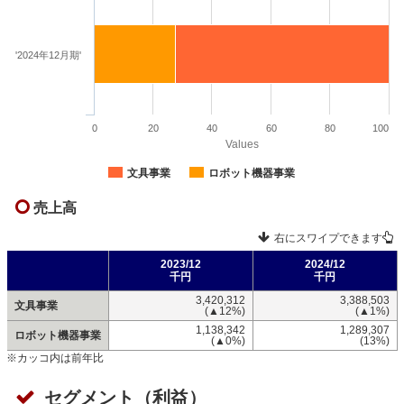
'2024年12月期'
0
20
40
60
80
100
Values
文具事業
ロボット機器事業
売上高
右にスワイプできます
2023/12
2024/12
千円
千円
3,420,312
3,388,503
文具事業
(▲12%)
(▲1%)
1,138,342
1,289,307
ロボット機器事業
(▲0%)
(13%)
※カッコ内は前年比
セグメント（利益）