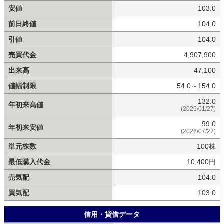
安値
103.0
前日終値
104.0
引値
104.0
売買代金
4,907,900
出来高
47,100
値幅制限
54.0～154.0
132.0
年初来高値
(2026/01/27)
99.0
年初来安値
(2026/07/22)
単元株数
100株
最低購入代金
10,400円
売気配
104.0
買気配
103.0
信用・貸借データ