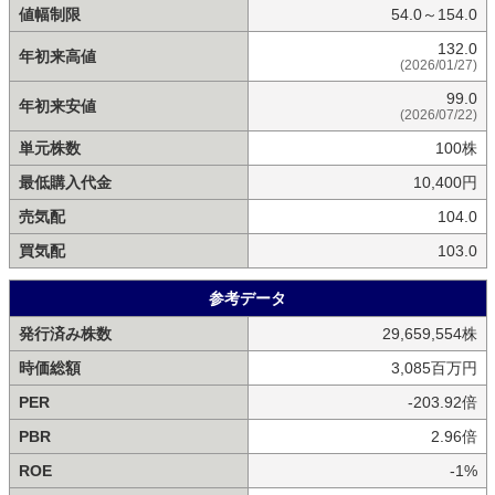
値幅制限
54.0～154.0
132.0
年初来高値
(2026/01/27)
99.0
年初来安値
(2026/07/22)
単元株数
100株
最低購入代金
10,400円
売気配
104.0
買気配
103.0
参考データ
発行済み株数
29,659,554株
時価総額
3,085百万円
PER
-203.92倍
PBR
2.96倍
ROE
-1%