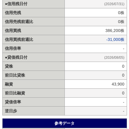
●信用残日付
(2026/07/31)
信用売残
0株
信用売残前週比
0株
信用買残
386,200株
信用買残前週比
-31,000株
信用倍率
-
●貸借残日付
(2026/08/05)
貸株
0
前日比貸株
0
融資
43,900
前日比融資
0
貸借倍率
-
逆日歩
-
参考データ