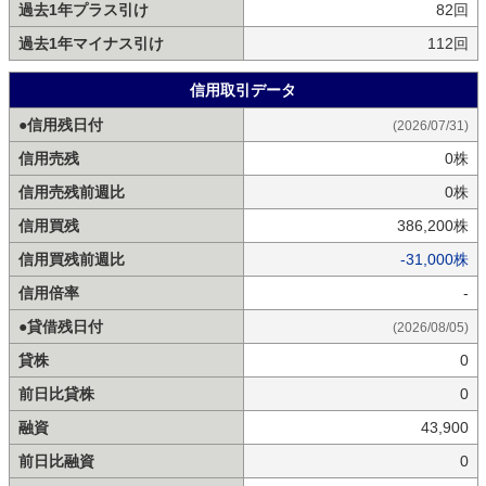
過去1年プラス引け
82回
過去1年マイナス引け
112回
信用取引データ
●信用残日付
(2026/07/31)
信用売残
0株
信用売残前週比
0株
信用買残
386,200株
信用買残前週比
-31,000株
信用倍率
-
●貸借残日付
(2026/08/05)
貸株
0
前日比貸株
0
融資
43,900
前日比融資
0