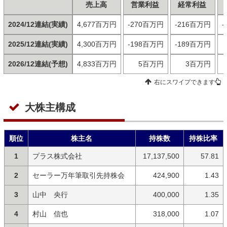
売上高
営業利益
経常利益
2024/12連結(実績)
4,677百万円
-270百万円
-216百万円
-
2025/12連結(実績)
4,300百万円
-198百万円
-189百万円
2026/12連結(予想)
4,833百万円
5百万円
3百万円
右にスワイプできます
大株主構成
順位
株主名
持株数
持株比率
1
プラス株式会社
17,137,500
57.81
2
セーラー万年筆取引先持株会
424,900
1.43
3
山中 央行
400,000
1.35
4
村山 信也
318,000
1.07