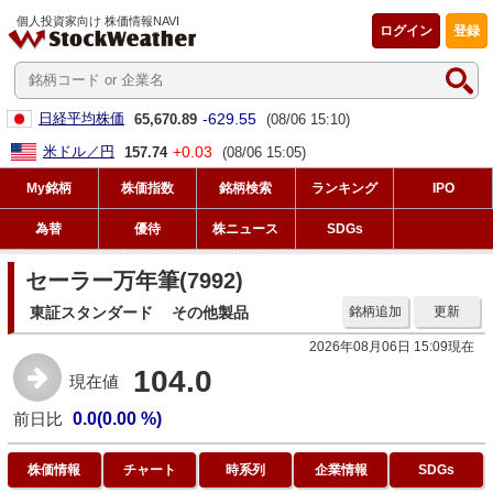
個人投資家向け 株価情報NAVI
ログイン
登録
-629.55
日経平均株価
65,670.89
(08/06 15:10)
+0.03
米ドル／円
157.74
(08/06 15:05)
My銘柄
株価指数
銘柄検索
ランキング
IPO
為替
優待
株ニュース
SDGs
セーラー万年筆(7992)
東証スタンダード
その他製品
銘柄追加
更新
2026年08月06日 15:09現在
104.0
現在値
前日比
0.0(0.00 %)
株価情報
チャート
時系列
企業情報
SDGs