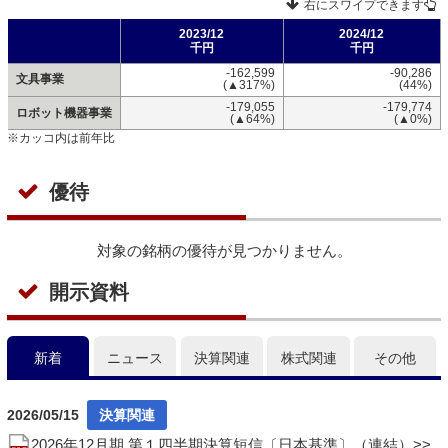
右にスワイプできます
2023/12
2024/12
千円
千円
-162,599
-90,286
文具事業
(▲317%)
(44%)
-179,055
-179,774
ロボット機器事業
(▲64%)
(▲0%)
※カッコ内は前年比
優待
対象の銘柄の優待が見つかりません。
開示資料
新着
ニュース
決算関連
株式関連
その他
2026/05/15
2026年12月期 第１四半期決算短信〔日本基準〕（連結）