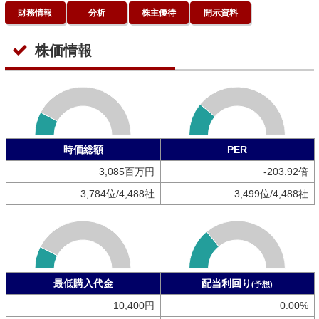
財務情報
分析
株主優待
開示資料
株価情報
時価総額
PER
3,085百万円
-203.92倍
3,784位/4,488社
3,499位/4,488社
最低購入代金
配当利回り
(予想)
10,400円
0.00%