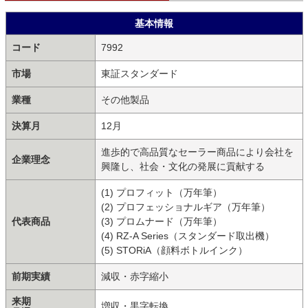
基本情報
コード
7992
市場
東証スタンダード
業種
その他製品
決算月
12月
進歩的で高品質なセーラー商品により会社を
企業理念
興隆し、社会・文化の発展に貢献する
(1) プロフィット（万年筆）
(2) プロフェッショナルギア（万年筆）
代表商品
(3) プロムナード（万年筆）
(4) RZ-A Series（スタンダード取出機）
(5) STORiA（顔料ボトルインク）
前期実績
減収・赤字縮小
来期
増収・黒字転換