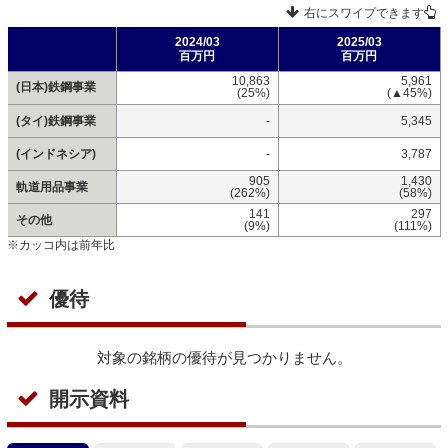
右にスワイプできます
2024/03
2025/03
百万円
百万円
10,863
5,961
(日本)鉄鋼事業
(25%)
(▲45%)
(タイ)鉄鋼事業
-
5,345
(インドネシア)
-
3,787
905
1,430
軌道用品事業
(262%)
(58%)
141
297
その他
(9%)
(111%)
※カッコ内は前年比
優待
対象の銘柄の優待が見つかりません。
開示資料