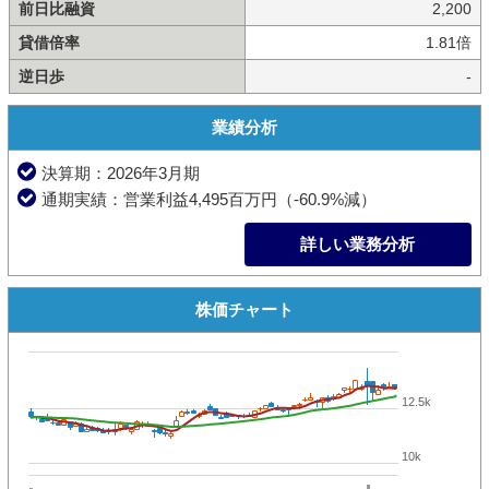
前日比融資
2,200
貸借倍率
1.81倍
逆日歩
-
業績分析
決算期：2026年3月期
通期実績：営業利益4,495百万円（-60.9%減）
詳しい業務分析
株価チャート
12.5k
10k