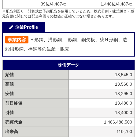
39位/4,487社
1,448位/4,487社
※配当利回り：計算式に予想配当を使用しているため、株式分割・株式併合・単
元変更に関しては配当利回りの数値が正確ではない場合があります。
企業Profile
事業内容
Ｈ形鋼、溝形鋼、I形鋼、鋼矢板、縞Ｈ形鋼、造
船用形鋼、棒鋼等の生産・販売
株価データ
始値
13,545.0
高値
13,560.0
安値
13,295.0
前日終値
13,480.0
引値
13,400.0
売買代金
1,486,488,500
出来高
110,700