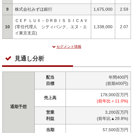
9
株式会社みずほ銀行
1,675,000
2.59
ＣＥＰ ＬＵＸ－ＯＲＢＩＳ ＳＩＣＡＶ
10
(常任代理人 シティバンク、エヌ・エ
1,338,000
2.07
イ東京支店)
セグメント情報
見通し分析
配当
年間400円
目標
(前期400円)
178,000百万円
売上高
(前年比＋11.0%)
通期予想
営業
3,200百万円
利益
(前年比▲28.8%)
当期
57,500百万円