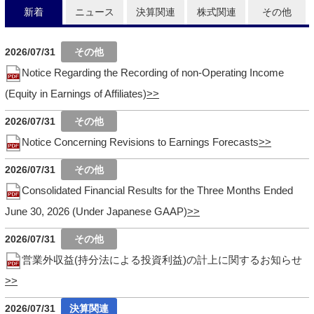
新着
ニュース
決算関連
株式関連
その他
2026/07/31
Notice Regarding the Recording of non-Operating Income
(Equity in Earnings of Affiliates)
2026/07/31
Notice Concerning Revisions to Earnings Forecasts
2026/07/31
Consolidated Financial Results for the Three Months Ended
June 30, 2026 (Under Japanese GAAP)
2026/07/31
営業外収益(持分法による投資利益)の計上に関するお知らせ
2026/07/31