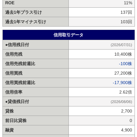
ROE
11%
過去1年プラス引け
137回
過去1年マイナス引け
103回
信用取引データ
●信用残日付
(2026/07/31)
信用売残
10,400株
信用売残前週比
-100株
信用買残
27,200株
信用買残前週比
-17,900株
信用倍率
2.62倍
●貸借残日付
(2026/08/06)
貸株
2,700
前日比貸株
0
融資
4,900