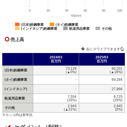
0
20
40
60
80
100
Values
(日本)鉄鋼事業
(タイ)鉄鋼事業
(インドネシア)鉄鋼事業
軌道用品事業
その他
売上高
右にスワイプできます
2024/03
2025/03
百万円
百万円
73,129
60,201
(日本)鉄鋼事業
(▲0%)
(▲18%)
(タイ)鉄鋼事業
-
69,284
(インドネシア)
-
27,966
7,554
8,725
軌道用品事業
(16%)
(16%)
2,943
2,945
その他
(▲21%)
(0%)
※カッコ内は前年比