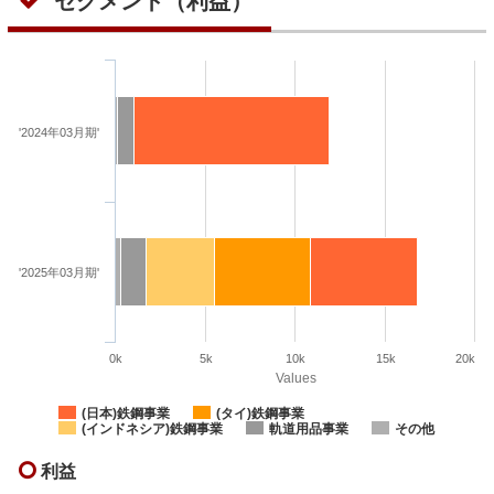
セグメント（利益）
'2024年03月期'
'2025年03月期'
0k
5k
10k
15k
20k
Values
(日本)鉄鋼事業
(タイ)鉄鋼事業
(インドネシア)鉄鋼事業
軌道用品事業
その他
利益