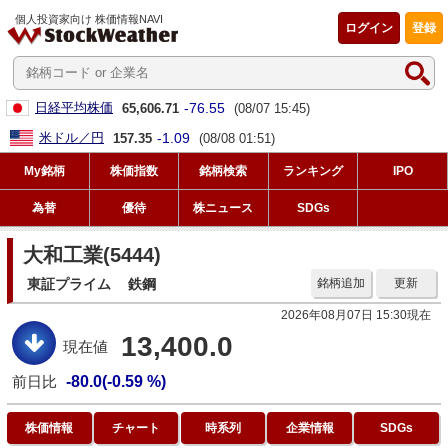
個人投資家向け 株価情報NAVI
ログイン
登録
-76.55
日経平均株価
65,606.71
(08/07 15:45)
-1.09
米ドル／円
157.35
(08/08 01:51)
My銘柄
株価指数
銘柄検索
ランキング
IPO
為替
優待
株ニュース
SDGs
大和工業(5444)
東証プライム
鉄鋼
銘柄追加
更新
2026年08月07日 15:30現在
13,400.0
現在値
前日比
-80.0(-0.59 %)
株価情報
チャート
時系列
企業情報
SDGs