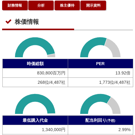
財務情報
分析
株主優待
開示資料
株価情報
時価総額
PER
830,800百万円
13.92倍
268位/4,487社
1,773位/4,487社
最低購入代金
配当利回り
(予想)
1,340,000円
2.99%