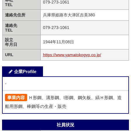
本社
079-273-1061
TEL
連絡先住所
兵庫県姫路市大津区吉美380
連絡先
079-273-1061
TEL
設立
1944年11月08日
年月日
URL
https://www.yamatokogyo.co.jp/
企業Profile
-
事業内容
Ｈ形鋼、溝形鋼、I形鋼、鋼矢板、縞Ｈ形鋼、造
船用形鋼、棒鋼等の生産・販売
社員状況