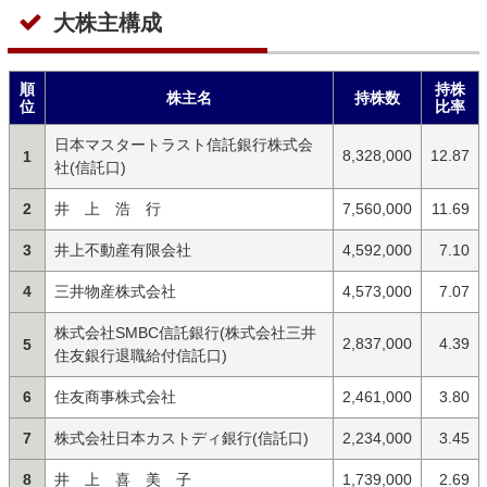
大株主構成
順
持株
株主名
持株数
位
比率
日本マスタートラスト信託銀行株式会
8,328,000
12.87
1
社(信託口)
2
井 上 浩 行
7,560,000
11.69
3
井上不動産有限会社
4,592,000
7.10
4
三井物産株式会社
4,573,000
7.07
株式会社SMBC信託銀行(株式会社三井
2,837,000
4.39
5
住友銀行退職給付信託口)
6
住友商事株式会社
2,461,000
3.80
7
株式会社日本カストディ銀行(信託口)
2,234,000
3.45
8
井 上 喜 美 子
1,739,000
2.69