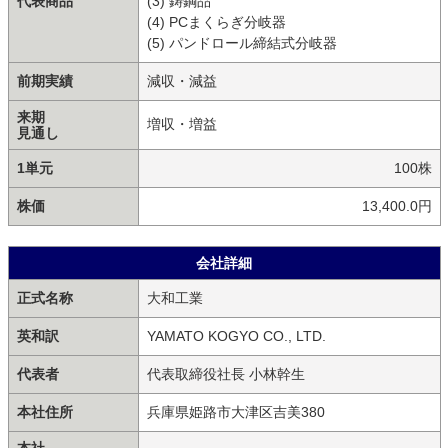
代表商品
(3) 鋳鋼品
(4) PCまくらぎ分岐器
(5) パンドロール締結式分岐器
前期実績
減収・減益
来期
増収・増益
見通し
1単元
100株
株価
13,400.0円
会社詳細
正式名称
大和工業
英和訳
YAMATO KOGYO CO., LTD.
代表者
代表取締役社長 小林幹生
本社住所
兵庫県姫路市大津区吉美380