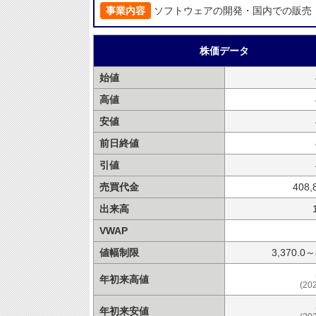
事業内容
ソフトウェアの開発・国内での販売
株価データ
始値
高値
安値
前日終値
引値
売買代金
408,
出来高
VWAP
値幅制限
3,370.0～
年初来高値
(20
年初来安値