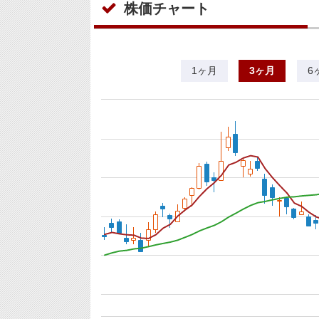
株価チャート
1ヶ月
3ヶ月
6