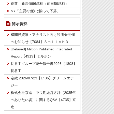
寄前「新高値96銘柄（前日56銘柄）」
NY「主要3指数は揃って下落」
開示資料
機関投資家・アナリスト向け説明会開催
のお知らせ【7084】ＳｍｉｌｅＨＤ
[Delayed] Milbon Published Integrated
Report【4919】ミルボン
長谷工グループ統合報告書2026【1808】
長谷工
定款 2026/07/23【1436】グリーンエナ
ジー
株式会社京進 中長期経営方針（2035年
のありたい姿）に関するQ&A【4735】京
進