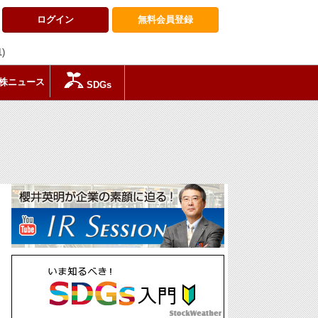
ログイン
無料会員
登録
1)
株ニュース
SDGs