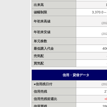
出来高
値幅制限
3,370.0～
年初来高値
(20
年初来安値
(20
単元株数
最低購入代金
40
売気配
買気配
信用・貸借データ
●信用残日付
(20
信用売残
2
信用売残前週比
+
信用買残
28