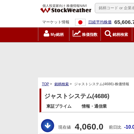
個人投資家向け 株価情報NAVI
65,606.
マーケット情報
日経平均株価
My銘柄
株価指数
銘柄検索
TOP
>
銘柄検索
>
ジャストシステム(4686)-株価情報
ジャストシステム(4686)
東証プライム
情報・通信業
4,060.0
-10.
現在値
前日比