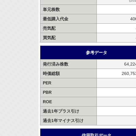
(20
単元株数
最低購入代金
40
売気配
買気配
参考データ
発行済み株数
64,2
時価総額
260,7
PER
PBR
ROE
過去1年プラス引け
過去1年マイナス引け
信用取引データ