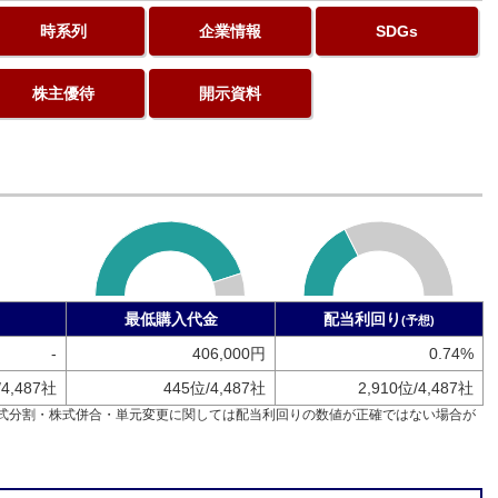
時系列
企業情報
SDGs
株主優待
開示資料
最低購入代金
配当利回り
(予想)
-
406,000円
0.74%
/4,487社
445位/4,487社
2,910位/4,487社
式分割・株式併合・単元変更に関しては配当利回りの数値が正確ではない場合が