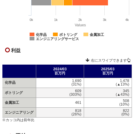
0k
1k
2k
3k
4k
Values
化学品
ボトリング
金属加工
エンジニアリングサービス
利益
右にスワイプできます
2024/03
2025/03
百万円
百万円
1,690
1,478
化学品
(31%)
(▲13%)
609
345
ボトリング
(303%)
(▲43%)
508
金属加工
461
(10%)
818
822
エンジニアリング
(26%)
(0%)
※カッコ内は前年比