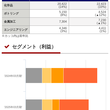
20,422
22,423
化学品
(14%)
(10%)
5,150
4,524
ボトリング
(8%)
(▲12%)
7,230
金属加工
7,304
(▲1%)
4,346
4,411
エンジニアリング
(3%)
(1%)
※カッコ内は前年比
セグメント（利益）
'2024年03月期'
'2025年03月期'