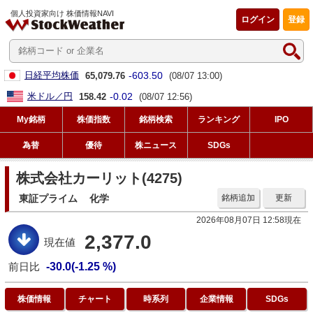
個人投資家向け 株価情報NAVI
ログイン
登録
-603.50
日経平均株価
65,079.76
(08/07 13:00)
-0.02
米ドル／円
158.42
(08/07 12:56)
My銘柄
株価指数
銘柄検索
ランキング
IPO
為替
優待
株ニュース
SDGs
株式会社カーリット(4275)
東証プライム
化学
銘柄追加
更新
2026年08月07日 12:58現在
2,377.0
現在値
前日比
-30.0(-1.25 %)
株価情報
チャート
時系列
企業情報
SDGs