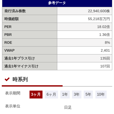
参考データ
発行済み株数
22,940,600株
時価総額
55,218百万円
PER
18.02倍
PBR
1.36倍
ROE
8%
VWAP
2,401
過去1年プラス引け
135回
過去1年マイナス引け
107回
時系列
表示期間
3ヶ月
6ヶ月
1年
3年
5年
10年
表示単位
日足