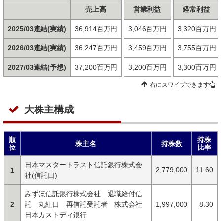
売上高
営業利益
経常利益
2025/03連結(実績)
36,914百万円
3,046百万円
3,320百万円
2026/03連結(実績)
36,247百万円
3,459百万円
3,755百万円
2027/03連結(予想)
37,200百万円
3,200百万円
3,300百万円
右にスワイプできます
大株主構成
順
持株
株主名
持株数
位
比率
日本マスタートラスト信託銀行株式会
2,779,000
11.60
1
社(信託口)
みずほ信託銀行株式会社 退職給付信
2
託 丸紅口 再信託受託者 株式会社
1,997,000
8.30
日本カストディ銀行