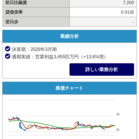
前日比融資
7,200
貸借倍率
0.91倍
逆日歩
-
業績分析
決算期：2026年3月期
通期実績：営業利益3,459百万円（+13.6%増）
詳しい業務分析
株価チャート
3k
2k