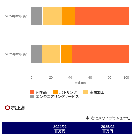
'2024年03月期'
'2025年03月期'
0
20
40
60
80
100
Values
化学品
ボトリング
金属加工
エンジニアリングサービス
売上高
右にスワイプできます
2024/03
2025/03
百万円
百万円