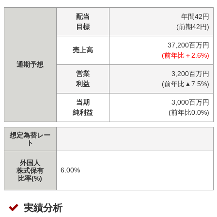
配当
年間42円
目標
(前期42円)
37,200百万円
売上高
(前年比＋2.6%)
通期予想
営業
3,200百万円
利益
(前年比▲7.5%)
当期
3,000百万円
純利益
(前年比0.0%)
想定為替レー
ト
外国人
6.00%
株式保有
比率(%)
実績分析