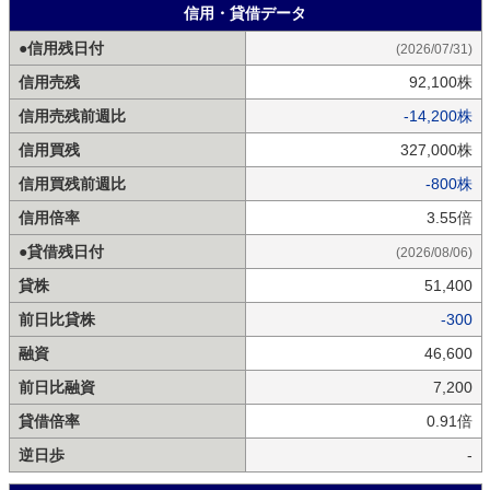
信用・貸借データ
●信用残日付
(2026/07/31)
信用売残
92,100株
信用売残前週比
-14,200株
信用買残
327,000株
信用買残前週比
-800株
信用倍率
3.55倍
●貸借残日付
(2026/08/06)
貸株
51,400
前日比貸株
-300
融資
46,600
前日比融資
7,200
貸借倍率
0.91倍
逆日歩
-