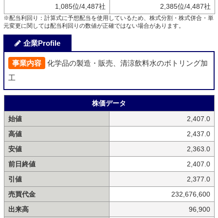
1,085位/4,487社
2,385位/4,487社
※配当利回り：計算式に予想配当を使用しているため、株式分割・株式併合・単
元変更に関しては配当利回りの数値が正確ではない場合があります。
企業Profile
事業内容
化学品の製造・販売、清涼飲料水のボトリング加
工
株価データ
始値
2,407.0
高値
2,437.0
安値
2,363.0
前日終値
2,407.0
引値
2,377.0
売買代金
232,676,600
出来高
96,900