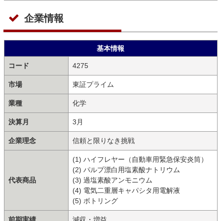
企業情報
基本情報
コード
4275
市場
東証プライム
業種
化学
決算月
3月
企業理念
信頼と限りなき挑戦
(1) ハイフレヤー（自動車用緊急保安炎筒）
(2) パルプ漂白用塩素酸ナトリウム
代表商品
(3) 過塩素酸アンモニウム
(4) 電気二重層キャパシタ用電解液
(5) ボトリング
前期実績
減収・増益