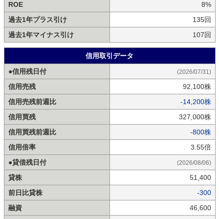
ROE
8%
過去1年プラス引け
135回
過去1年マイナス引け
107回
信用取引データ
●信用残日付
(2026/07/31)
信用売残
92,100株
信用売残前週比
-14,200株
信用買残
327,000株
信用買残前週比
-800株
信用倍率
3.55倍
●貸借残日付
(2026/08/06)
貸株
51,400
前日比貸株
-300
融資
46,600