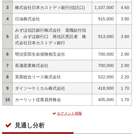
3
株式会社日本カストディ銀行(信託口)
1,107,000
4.60
4
日油株式会社
915,000
3.80
みずほ信託銀行株式会社 退職給付信
5
託 みずほ銀行口 再信託受託者 株
913,000
3.80
式会社日本カストディ銀行
6
明治安田生命保険相互会社
700,000
2.90
7
長瀬産業株式会社
700,000
2.90
8
芙蓉総合リース株式会社
522,000
2.20
9
ダイソーケミカル株式会社
418,000
1.70
10
カーリット従業員持株会
405,000
1.70
セグメント情報
見通し分析