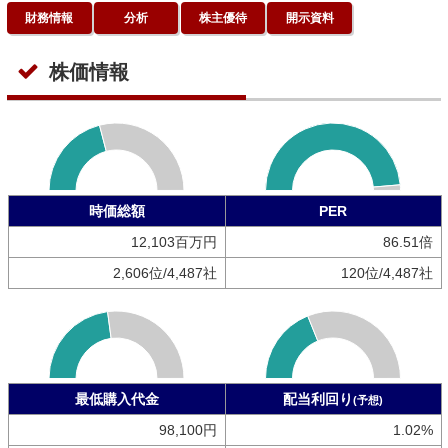
財務情報
分析
株主優待
開示資料
株価情報
時価総額
PER
12,103百万円
86.51倍
2,606位/4,487社
120位/4,487社
最低購入代金
配当利回り
(予想)
98,100円
1.02%