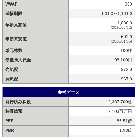
VWAP
960
値幅制限
831.0～1,131.0
1,880.0
年初来高値
(2026/05/12)
692.0
年初来安値
(2026/01/05)
単元株数
100株
最低購入代金
98,100円
売気配
972.0
買気配
967.0
参考データ
発行済み株数
12,337,700株
時価総額
12,103百万円
PER
86.51倍
PBR
1.98倍