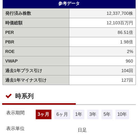
参考データ
発行済み株数
12,337,700株
時価総額
12,103百万円
PER
86.51倍
PBR
1.98倍
ROE
2%
VWAP
960
過去1年プラス引け
104回
過去1年マイナス引け
127回
時系列
表示期間
3ヶ月
6ヶ月
1年
3年
5年
10年
表示単位
日足