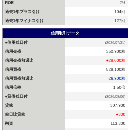
ROE
2%
過去1年プラス引け
104回
過去1年マイナス引け
127回
信用取引データ
●信用残日付
(2026/07/31)
信用売残
350,900株
信用売残前週比
+28,000株
信用買残
528,100株
信用買残前週比
-26,900株
信用倍率
1.50倍
●貸借残日付
(2026/08/06)
貸株
307,900
前日比貸株
+300
融資
113,300