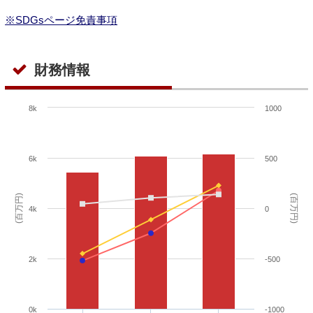
※SDGsページ免責事項
財務情報
8k
1000
6k
500
(百万円)
(百万円)
4k
0
2k
-500
0k
-1000