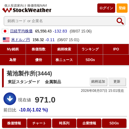
個人投資家向け 株価情報NAVI
ログイン
登録
-132.83
日経平均株価
65,550.43
(08/07 15:06)
-0.11
米ドル／円
158.32
(08/07 15:01)
My銘柄
株価指数
銘柄検索
ランキング
IPO
為替
優待
株ニュース
SDGs
菊池製作所(3444)
東証スタンダード
金属製品
銘柄追加
更新
2026年08月07日 15:01現在
971.0
現在値
前日比
-10.0(-1.02 %)
株価情報
チャート
時系列
企業情報
SDGs