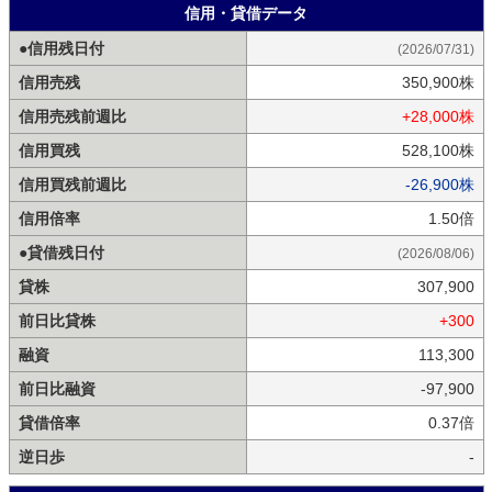
信用・貸借データ
●信用残日付
(2026/07/31)
信用売残
350,900株
信用売残前週比
+28,000株
信用買残
528,100株
信用買残前週比
-26,900株
信用倍率
1.50倍
●貸借残日付
(2026/08/06)
貸株
307,900
前日比貸株
+300
融資
113,300
前日比融資
-97,900
貸借倍率
0.37倍
逆日歩
-