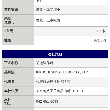
ト）
前期実績
増収・赤字縮小
来期
増収・黒字転換
見通し
1単元
100株
株価
971.0円
会社詳細
正式名称
菊池製作所
英和訳
KIKUCHI SEISAKUSHO CO., LTD.
代表者
代表取締役社長 菊池功
本社住所
東京都八王子市美山町2161-21
本社
042-651-6093
TEL