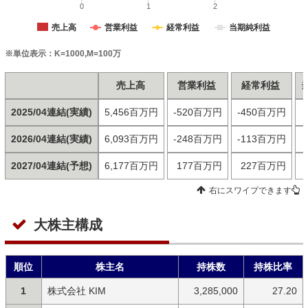
0
1
2
売上高
営業利益
経常利益
当期純利益
※単位表示：K=1000,M=100万
売上高
営業利益
経常利益
2025/04連結(実績)
5,456百万円
-520百万円
-450百万円
2026/04連結(実績)
6,093百万円
-248百万円
-113百万円
2027/04連結(予想)
6,177百万円
177百万円
227百万円
右にスワイプできます
大株主構成
順位
株主名
持株数
持株比率
1
株式会社 KIM
3,285,000
27.20