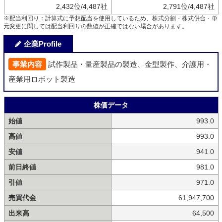
2,432位/4,487社
2,791位/4,487社
※配当利回り：計算式に予想配当を使用しているため、株式分割・株式併合・単
元変更に関しては配当利回りの数値が正確ではない場合があります。
企業Profile
事業内容
試作製品・量産製品の製造、金型製作、介護用・
産業用ロボット製造
株価データ
始値
993.0
高値
993.0
安値
941.0
前日終値
981.0
引値
971.0
売買代金
61,947,700
出来高
64,500