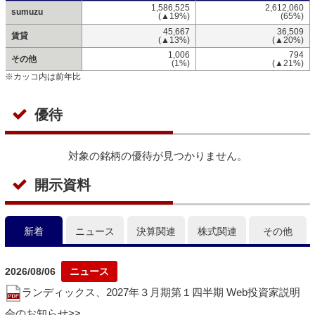
1,586,525
2,612,060
sumuzu
(▲19%)
(65%)
45,667
36,509
賃貸
(▲13%)
(▲20%)
1,006
794
その他
(1%)
(▲21%)
※カッコ内は前年比
優待
対象の銘柄の優待が見つかりません。
開示資料
新着
ニュース
決算関連
株式関連
その他
2026/08/06
ランディックス、2027年３月期第１四半期 Web投資家説明
会のお知らせ