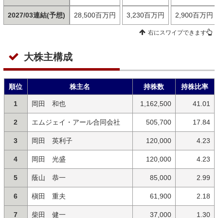
2027/03連結(予想)
28,500百万円
3,230百万円
2,900百万円
右にスワイプできます
大株主構成
順位
株主名
持株数
持株比率
1
岡田 和也
1,162,500
41.01
2
エムジェイ・アール合同会社
505,700
17.84
3
岡田 英利子
120,000
4.23
4
岡田 光盛
120,000
4.23
5
蔭山 恭一
85,000
2.99
6
槇田 重夫
61,900
2.18
7
柴田 健一
37,000
1.30