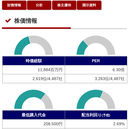
財務情報
分析
株主優待
開示資料
株価情報
時価総額
PER
11,884百万円
6.30倍
2,619位/4,487社
3,263位/4,487社
最低購入代金
配当利回り
(予想)
208,500円
2.69%