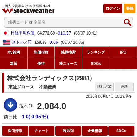
個人投資家向け 株価情報NAVI
ログイン
登録
-910.57
日経平均株価
64,772.69
(08/07 10:41)
-0.06
米ドル／円
158.38
(08/07 10:35)
My銘柄
株価指数
銘柄検索
ランキング
IPO
為替
優待
株ニュース
SDGs
株式会社ランディックス(2981)
東証グロース
不動産業
銘柄追加
更新
2026年08月07日 10:29現在
2,084.0
現在値
前日比
-1.0(-0.05 %)
株価情報
チャート
時系列
企業情報
SDGs