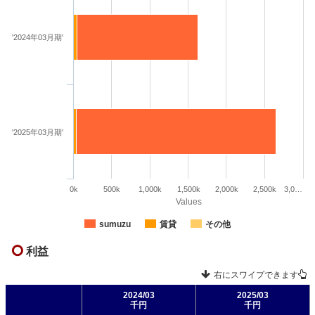
'2024年03月期'
'2025年03月期'
0k
500k
1,000k
1,500k
2,000k
2,500k
3,0…
Values
sumuzu
賃貸
その他
利益
右にスワイプできます
2024/03
2025/03
千円
千円