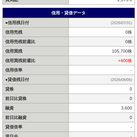
信用・貸借データ
●信用残日付
(2026/07/31)
信用売残
0株
信用売残前週比
0株
信用買残
105,700株
信用買残前週比
+400株
信用倍率
-
●貸借残日付
(2026/08/06)
貸株
0
前日比貸株
0
融資
3,600
前日比融資
0
貸借倍率
-
逆日歩
-