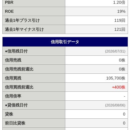
PBR
1.20倍
ROE
19%
過去1年プラス引け
119回
過去1年マイナス引け
121回
信用取引データ
●信用残日付
(2026/07/31)
信用売残
0株
信用売残前週比
0株
信用買残
105,700株
信用買残前週比
+400株
信用倍率
-
●貸借残日付
(2026/08/06)
貸株
0
前日比貸株
0