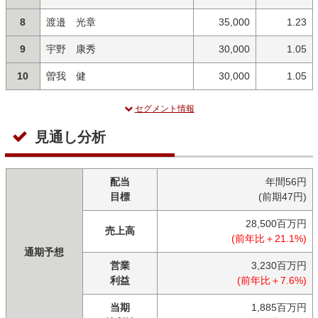
8
渡邉 光章
35,000
1.23
9
宇野 康秀
30,000
1.05
10
曽我 健
30,000
1.05
セグメント情報
見通し分析
配当
年間56円
目標
(前期47円)
28,500百万円
売上高
(前年比＋21.1%)
通期予想
営業
3,230百万円
利益
(前年比＋7.6%)
当期
1,885百万円