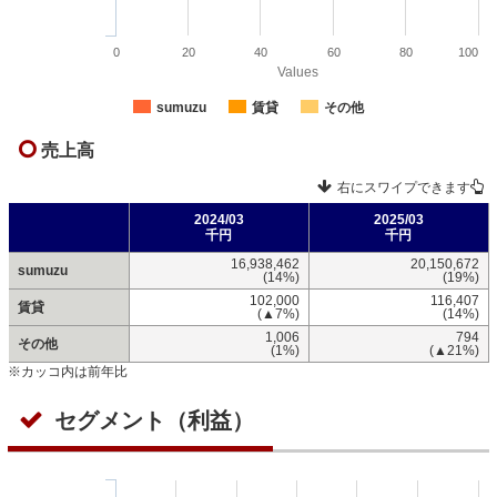
0
20
40
60
80
100
Values
sumuzu
賃貸
その他
売上高
右にスワイプできます
2024/03
2025/03
千円
千円
16,938,462
20,150,672
sumuzu
(14%)
(19%)
102,000
116,407
賃貸
(▲7%)
(14%)
1,006
794
その他
(1%)
(▲21%)
※カッコ内は前年比
セグメント（利益）