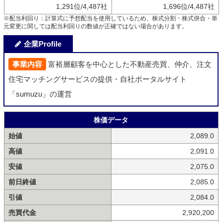
1,291位/4,487社
1,696位/4,487社
※配当利回り：計算式に予想配当を使用しているため、株式分割・株式併合・単
元変更に関しては配当利回りの数値が正確ではない場合があります。
企業Profile
事業内容
富裕層顧客を中心とした不動産売買、仲介、注文
住宅マッチングサービスの提供・自社ポータルサイト
「sumuzu」の運営
株価データ
始値
2,089.0
高値
2,091.0
安値
2,075.0
前日終値
2,085.0
引値
2,084.0
売買代金
2,920,200