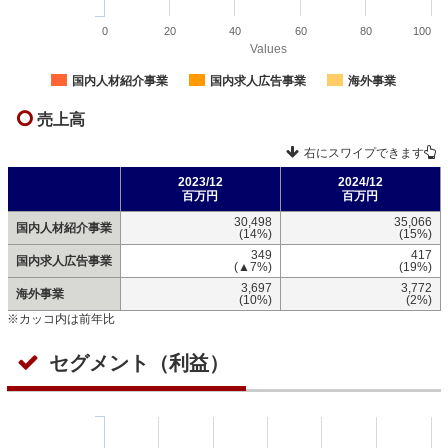
0
20
40
60
80
100
Values
国内人材紹介事業
国内求人広告事業
海外事業
売上高
右にスワイプできます
2023/12
2024/12
百万円
百万円
30,498
35,066
国内人材紹介事業
(14%)
(15%)
349
417
国内求人広告事業
(▲7%)
(19%)
3,697
3,772
海外事業
(10%)
(2%)
※カッコ内は前年比
セグメント（利益）