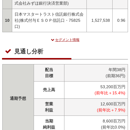
式会社みずほ銀行決済営業部)
日本マスタートラスト信託銀行株式会
10
社(株式付与ＥＳＯＰ信託口・75825
1,527,538
0.96
口)
セグメント情報
見通し分析
配当
年間38円
目標
(前期36円)
53,200百万円
売上高
(前年比＋15.4%)
通期予想
営業
12,600百万円
利益
(前年比＋7.9%)
当期
8,600百万円
純利益
(前年比0.0%)