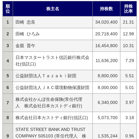
順
持株
株主名
持株数
位
比率
1
田崎 忠良
34,020,400
21.31
2
田崎 ひろみ
20,718,400
12.98
3
金親 晋午
16,454,800
10.31
日本マスタートラスト信託銀行株式会
11,636,200
7.29
4
社(信託口)
5
公益財団法人Ｔａｚａｋｉ財団
8,800,000
5.51
6
公益財団法人ＪＡＣ環境動物保護財団
8,000,000
5.01
株式会社かんぽ生命保険(常任代理
6,340,000
3.97
7
人 株式会社日本カストディ銀行)
8
株式会社日本カストディ銀行(信託口)
5,073,700
3.18
STATE STREET BANK AND TRUST
9
COMPANY 505103 (常任代理人 株
1,535,244
0.96