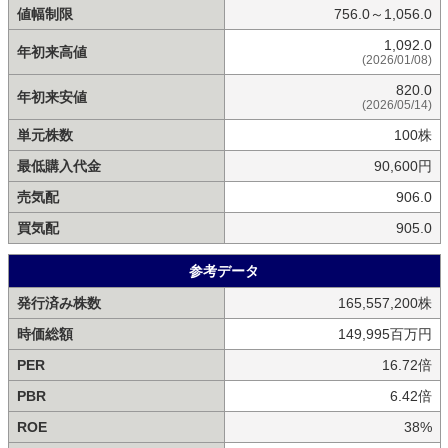
値幅制限
756.0～1,056.0
1,092.0
年初来高値
(2026/01/08)
820.0
年初来安値
(2026/05/14)
単元株数
100株
最低購入代金
90,600円
売気配
906.0
買気配
905.0
参考データ
発行済み株数
165,557,200株
時価総額
149,995百万円
PER
16.72倍
PBR
6.42倍
ROE
38%