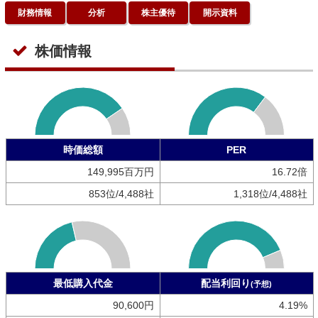
財務情報
分析
株主優待
開示資料
株価情報
時価総額
PER
149,995百万円
16.72倍
853位/4,488社
1,318位/4,488社
最低購入代金
配当利回り
(予想)
90,600円
4.19%