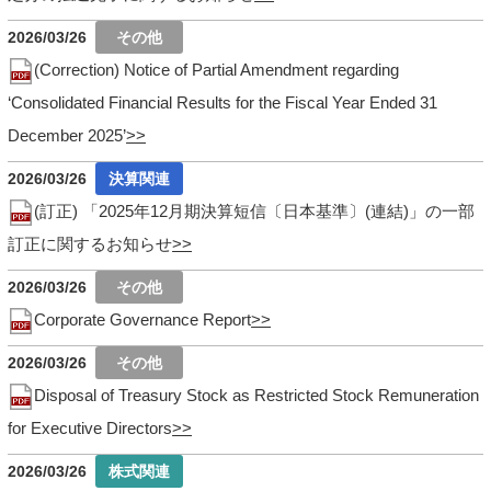
2026/03/26
(Correction) Notice of Partial Amendment regarding
‘Consolidated Financial Results for the Fiscal Year Ended 31
December 2025’
2026/03/26
(訂正) 「2025年12月期決算短信〔日本基準〕(連結)」の一部
訂正に関するお知らせ
2026/03/26
Corporate Governance Report
2026/03/26
Disposal of Treasury Stock as Restricted Stock Remuneration
for Executive Directors
2026/03/26