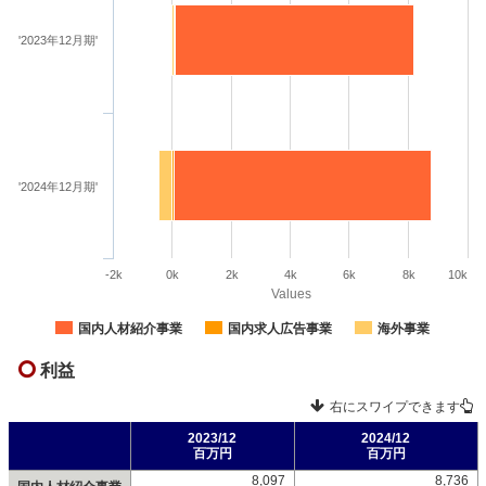
'2023年12月期'
'2024年12月期'
-2k
0k
2k
4k
6k
8k
10k
Values
国内人材紹介事業
国内求人広告事業
海外事業
利益
右にスワイプできます
2023/12
2024/12
百万円
百万円
8,097
8,736