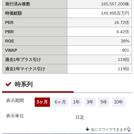
発行済み株数
165,557,200株
時価総額
149,995百万円
PER
16.72倍
PBR
6.42倍
ROE
38%
VWAP
901
過去1年プラス引け
119回
過去1年マイナス引け
119回
時系列
表示期間
3ヶ月
6ヶ月
1年
3年
5年
10年
表示単位
日足
右にスワイプできます