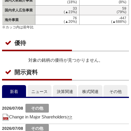
国内人材紹介事業
(18%)
(8%)
33
59
国内求人広告事業
(▲23%)
(79%)
76
-447
海外事業
(▲20%)
(▲688%)
※カッコ内は前年比
優待
対象の銘柄の優待が見つかりません。
開示資料
新着
ニュース
決算関連
株式関連
その他
2026/07/08
Change in Major Shareholders
2026/07/08