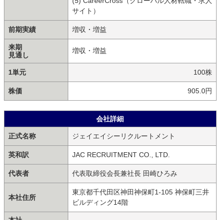
(5) CareerCross（グローバル人材転職・求人
サイト）
前期実績
増収・増益
来期
増収・増益
見通し
1単元
100株
株価
905.0円
会社詳細
正式名称
ジェイエイシーリクルートメント
英和訳
JAC RECRUITMENT CO., LTD.
代表者
代表取締役会長兼社長 田崎ひろみ
東京都千代田区神田神保町1-105 神保町三井
本社住所
ビルディング14階