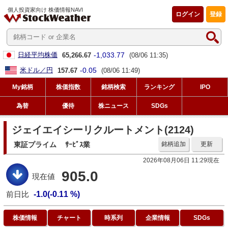
個人投資家向け 株価情報NAVI
ログイン
登録
-1,033.77
日経平均株価
65,266.67
(08/06 11:35)
-0.05
米ドル／円
157.67
(08/06 11:49)
My銘柄
株価指数
銘柄検索
ランキング
IPO
為替
優待
株ニュース
SDGs
ジェイエイシーリクルートメント(2124)
東証プライム
ｻｰﾋﾞｽ業
銘柄追加
更新
2026年08月06日 11:29現在
905.0
現在値
前日比
-1.0(-0.11 %)
株価情報
チャート
時系列
企業情報
SDGs