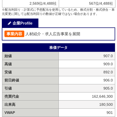
2,569位/4,488社
567位/4,488社
※配当利回り：計算式に予想配当を使用しているため、株式分割・株式併合・単
元変更に関しては配当利回りの数値が正確ではない場合があります。
企業Profile
事業内容
人材紹介・求人広告事業を展開
株価データ
始値
907.0
高値
909.0
安値
892.0
前日終値
906.0
引値
905.0
売買代金
162,646,300
出来高
180,500
VWAP
901