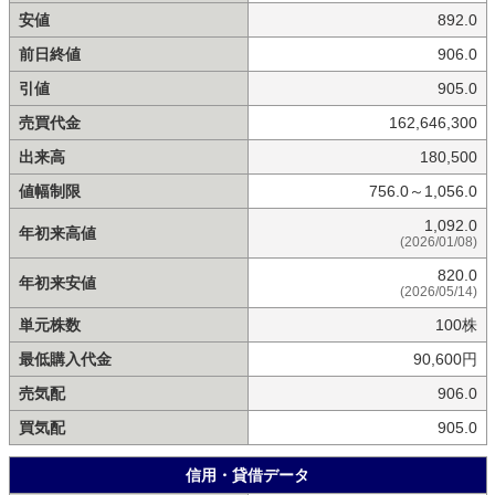
安値
892.0
前日終値
906.0
引値
905.0
売買代金
162,646,300
出来高
180,500
値幅制限
756.0～1,056.0
1,092.0
年初来高値
(2026/01/08)
820.0
年初来安値
(2026/05/14)
単元株数
100株
最低購入代金
90,600円
売気配
906.0
買気配
905.0
信用・貸借データ