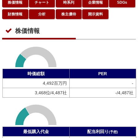
株価情報
チャート
時系列
企業情報
SDGs
財務情報
分析
株主優待
開示資料
株価情報
時価総額
PER
4,492百万円
-
3,468位/4,487社
-/4,487社
最低購入代金
配当利回り
(予想)