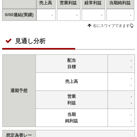
売上高
営業利益
経常利益
当期純利益
0/00連結(実績)
-
-
-
-
右にスワイプできます
見通し分析
配当
-
目標
-
-
売上高
-
通期予想
営業
-
利益
-
当期
-
純利益
-
想定為替レー