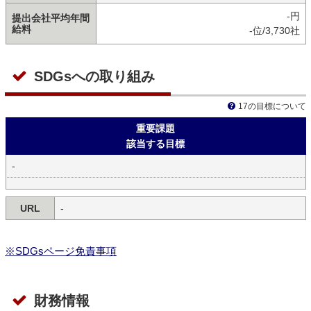
-円
提出会社平均年間
給料
-位/3,730社
SDGsへの取り組み
17の目標について
重要課題
該当する目標
-
URL
-
※SDGsページ免責事項
財務情報