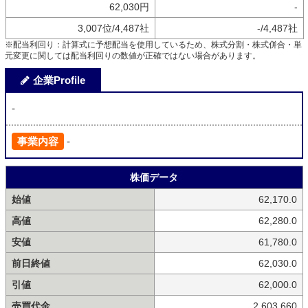
62,030円
-
3,007位/4,487社
-/4,487社
※配当利回り：計算式に予想配当を使用しているため、株式分割・株式併合・単
元変更に関しては配当利回りの数値が正確ではない場合があります。
企業Profile
-
事業内容
-
株価データ
始値
62,170.0
高値
62,280.0
安値
61,780.0
前日終値
62,030.0
引値
62,000.0
売買代金
2,603,660