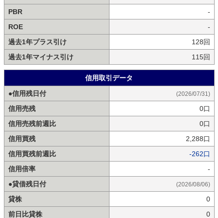
PBR
-
ROE
-
過去1年プラス引け
128回
過去1年マイナス引け
115回
信用取引データ
●信用残日付
(2026/07/31)
信用売残
0口
信用売残前週比
0口
信用買残
2,288口
信用買残前週比
-262口
信用倍率
-
●貸借残日付
(2026/08/06)
貸株
0
前日比貸株
0