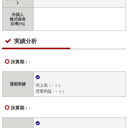
ト
外国人
株式保有
比率(%)
実績分析
決算期：-
通期実績
売上高：-（-）
営業利益：-（-）
決算期：-