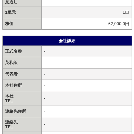
見通し
1単元
1口
株価
62,000.0円
会社詳細
正式名称
-
英和訳
-
代表者
-
本社住所
-
本社
-
TEL
連絡先住所
-
連絡先
-
TEL