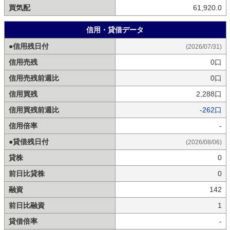
買気配
61,920.0
信用・貸借データ
●信用残日付
(2026/07/31)
信用売残
0口
信用売残前週比
0口
信用買残
2,288口
信用買残前週比
-262口
信用倍率
-
●貸借残日付
(2026/08/06)
貸株
0
前日比貸株
0
融資
142
前日比融資
1
貸借倍率
-