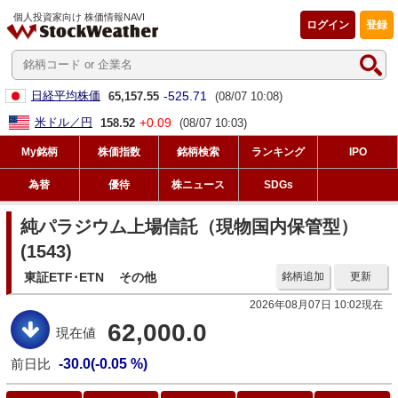
個人投資家向け 株価情報NAVI
ログイン
登録
-525.71
日経平均株価
65,157.55
(08/07 10:08)
+0.09
米ドル／円
158.52
(08/07 10:03)
My銘柄
株価指数
銘柄検索
ランキング
IPO
為替
優待
株ニュース
SDGs
純パラジウム上場信託（現物国内保管型）
(1543)
東証ETF･ETN
その他
銘柄追加
更新
2026年08月07日 10:02現在
62,000.0
現在値
前日比
-30.0(-0.05 %)