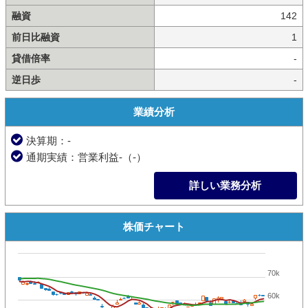
融資
142
前日比融資
1
貸借倍率
-
逆日歩
-
業績分析
決算期：-
通期実績：営業利益-（-）
詳しい業務分析
株価チャート
70k
60k