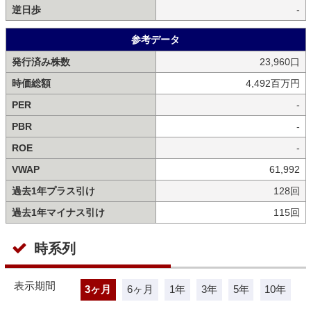
逆日歩
-
参考データ
発行済み株数
23,960口
時価総額
4,492百万円
PER
-
PBR
-
ROE
-
VWAP
61,992
過去1年プラス引け
128回
過去1年マイナス引け
115回
時系列
表示期間
3ヶ月
6ヶ月
1年
3年
5年
10年