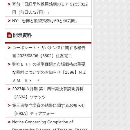
寄前「日経平均採用銘柄のＥＰＳは3,812
円（前日3,727円）」
NY「恐怖と欲望指数は60と強気圏」
開示資料
コーポレート・ガバナンスに関する報告
書 2026/08/06【5802】住友電工
弊社ＥＴＦの基準価額と市場価格の重要
な乖離についてのお知らせ【1596】ＮＺ
ＡＭ Ｅｘ―Ｆ
2027年３月期 第１四半期決算説明資料
【3634】ソケッツ
第三者割当増資の結果に関するお知らせ
【593A】ティアフォー
Notice Concerning Completion of