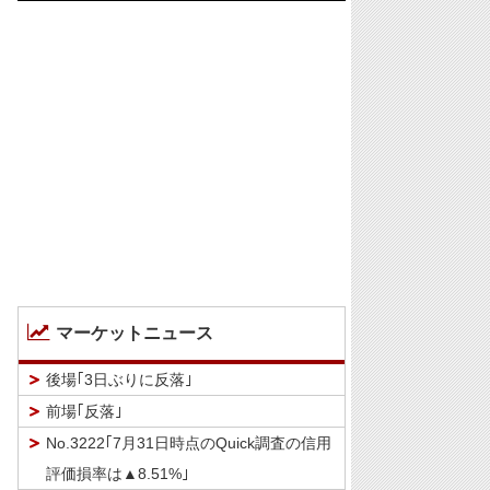
マーケットニュース
後場｢3日ぶりに反落｣
前場｢反落｣
No.3222｢7月31日時点のQuick調査の信用
評価損率は▲8.51%｣