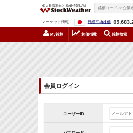
個人投資家向け 株価情報NAVI
65,683.
マーケット情報
日経平均株価
My銘柄
株価指数
銘柄検索
会員ログイン
ユーザーID
パスワード