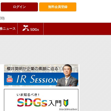
ログイン
無料会員
登録
:33)
株ニュース
SDGs