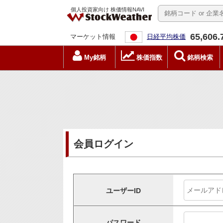
個人投資家向け 株価情報NAVI
65,606.
マーケット情報
日経平均株価
My銘柄
株価指数
銘柄検索
会員ログイン
ユーザーID
パスワード