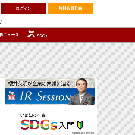
ログイン
無料会員
登録
1)
株ニュース
SDGs