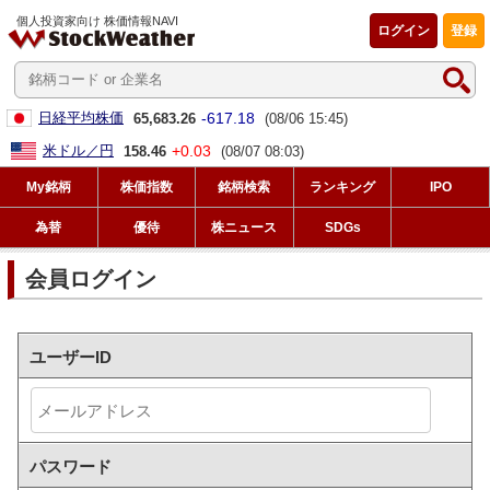
個人投資家向け 株価情報NAVI
ログイン
登録
-617.18
日経平均株価
65,683.26
(08/06 15:45)
+0.03
米ドル／円
158.46
(08/07 08:03)
My銘柄
株価指数
銘柄検索
ランキング
IPO
為替
優待
株ニュース
SDGs
会員ログイン
ユーザーID
パスワード