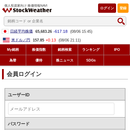
個人投資家向け 株価情報NAVI
ログイン
登録
-617.18
日経平均株価
65,683.26
(08/06 15:45)
+0.13
米ドル／円
157.85
(08/06 21:11)
My銘柄
株価指数
銘柄検索
ランキング
IPO
為替
優待
株ニュース
SDGs
会員ログイン
ユーザーID
パスワード