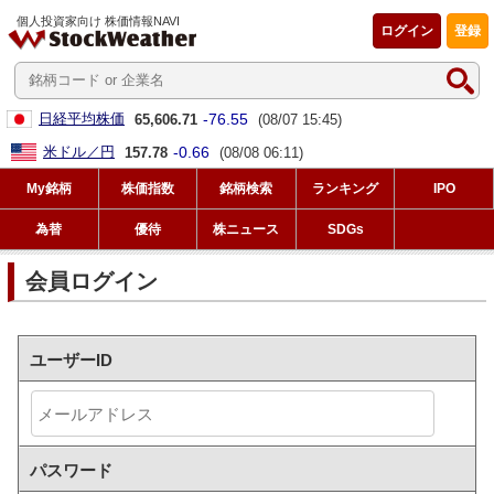
個人投資家向け 株価情報NAVI
ログイン
登録
-76.55
日経平均株価
65,606.71
(08/07 15:45)
-0.66
米ドル／円
157.78
(08/08 06:11)
My銘柄
株価指数
銘柄検索
ランキング
IPO
為替
優待
株ニュース
SDGs
会員ログイン
ユーザーID
パスワード