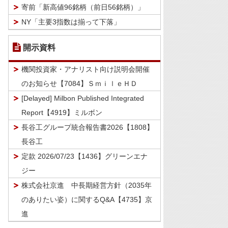
寄前「新高値96銘柄（前日56銘柄）」
NY「主要3指数は揃って下落」
開示資料
機関投資家・アナリスト向け説明会開催
のお知らせ【7084】ＳｍｉｌｅＨＤ
[Delayed] Milbon Published Integrated
Report【4919】ミルボン
長谷工グループ統合報告書2026【1808】
長谷工
定款 2026/07/23【1436】グリーンエナ
ジー
株式会社京進 中長期経営方針（2035年
のありたい姿）に関するQ&A【4735】京
進