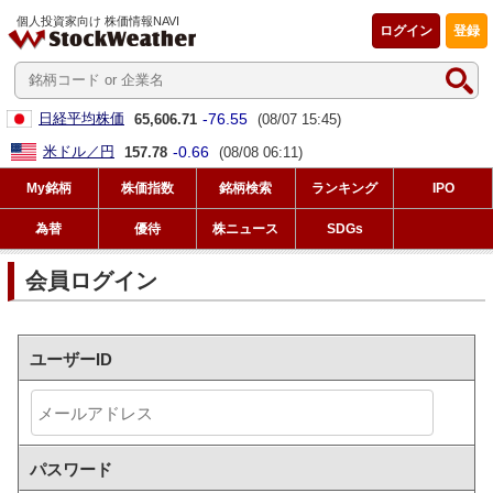
個人投資家向け 株価情報NAVI
ログイン
登録
-76.55
日経平均株価
65,606.71
(08/07 15:45)
-0.66
米ドル／円
157.78
(08/08 06:11)
My銘柄
株価指数
銘柄検索
ランキング
IPO
為替
優待
株ニュース
SDGs
会員ログイン
ユーザーID
パスワード