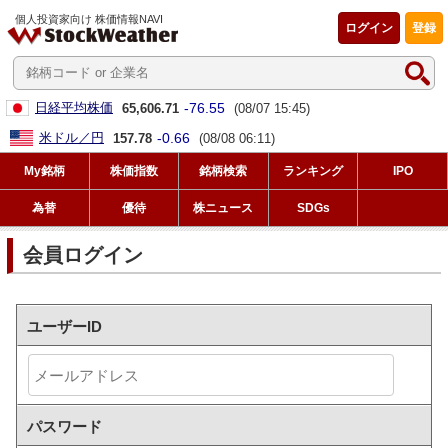
個人投資家向け 株価情報NAVI
ログイン
登録
-76.55
日経平均株価
65,606.71
(08/07 15:45)
-0.66
米ドル／円
157.78
(08/08 06:11)
My銘柄
株価指数
銘柄検索
ランキング
IPO
為替
優待
株ニュース
SDGs
会員ログイン
ユーザーID
パスワード