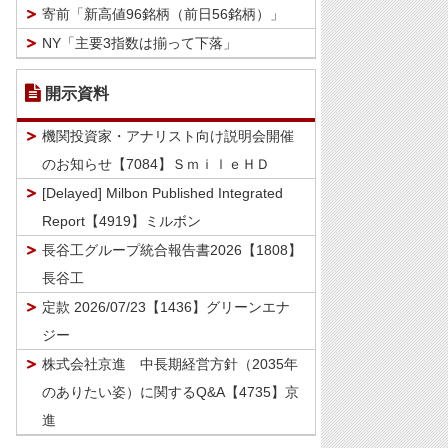
寄前「新高値96銘柄（前日56銘柄）」
NY「主要3指数は揃って下落」
開示資料
機関投資家・アナリスト向け説明会開催
のお知らせ【7084】ＳｍｉｌｅＨＤ
[Delayed] Milbon Published Integrated
Report【4919】ミルボン
長谷工グループ統合報告書2026【1808】
長谷工
定款 2026/07/23【1436】グリーンエナ
ジー
株式会社京進 中長期経営方針（2035年
のありたい姿）に関するQ&A【4735】京
進