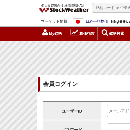
個人投資家向け 株価情報NAVI
65,606.
マーケット情報
日経平均株価
My銘柄
株価指数
銘柄検索
会員ログイン
ユーザーID
パスワード