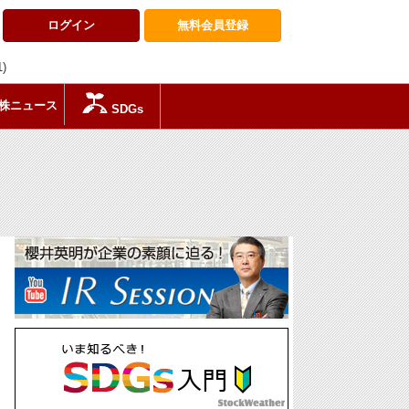
ログイン
無料会員
登録
1)
株ニュース
SDGs