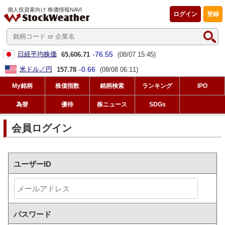
個人投資家向け 株価情報NAVI
ログイン
登録
-76.55
日経平均株価
65,606.71
(08/07 15:45)
-0.66
米ドル／円
157.78
(08/08 06:11)
My銘柄
株価指数
銘柄検索
ランキング
IPO
為替
優待
株ニュース
SDGs
会員ログイン
ユーザーID
パスワード