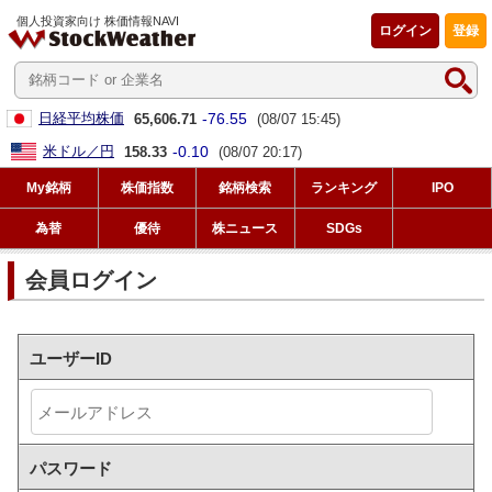
個人投資家向け 株価情報NAVI
ログイン
登録
-76.55
日経平均株価
65,606.71
(08/07 15:45)
-0.10
米ドル／円
158.33
(08/07 20:17)
My銘柄
株価指数
銘柄検索
ランキング
IPO
為替
優待
株ニュース
SDGs
会員ログイン
ユーザーID
パスワード