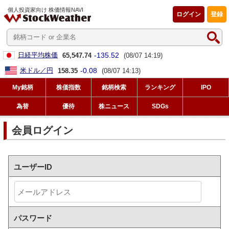
個人投資家向け 株価情報NAVI
ログイン
登録
-135.52
日経平均株価
65,547.74
(08/07 14:19)
-0.08
米ドル／円
158.35
(08/07 14:13)
My銘柄
株価指数
銘柄検索
ランキング
IPO
為替
優待
株ニュース
SDGs
会員ログイン
ユーザーID
パスワード