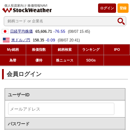
個人投資家向け 株価情報NAVI
ログイン
登録
-76.55
日経平均株価
65,606.71
(08/07 15:45)
-0.09
米ドル／円
158.35
(08/07 20:41)
My銘柄
株価指数
銘柄検索
ランキング
IPO
為替
優待
株ニュース
SDGs
会員ログイン
ユーザーID
パスワード