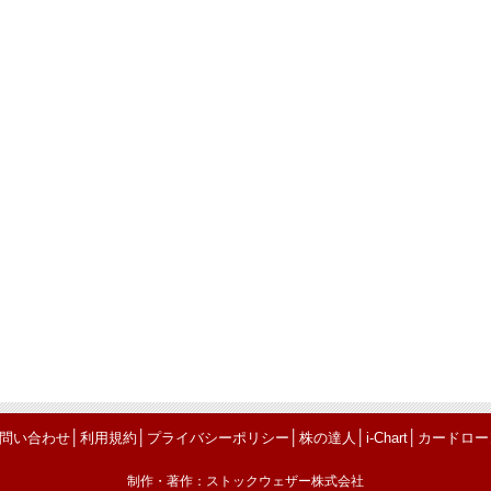
│
│
│
│
│
問い合わせ
利用規約
プライバシーポリシー
株の達人
i-Chart
カードロー
制作・著作：ストックウェザー株式会社