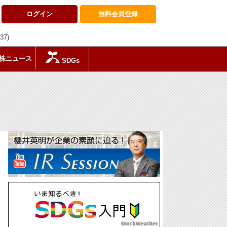
ログイン
無料会員
登録
:37)
株ニュース
SDGs