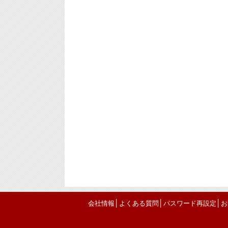
│
│
│
会社情報
よくある質問
パスワード再設定
お