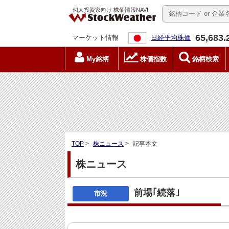
個人投資家向け 株価情報NAVI
65,683.
マーケット情報
日経平均株価
My銘柄
株価指数
銘柄検索
TOP
>
株ニュース
>
記事本文
株ニュース
前場｢続落｣