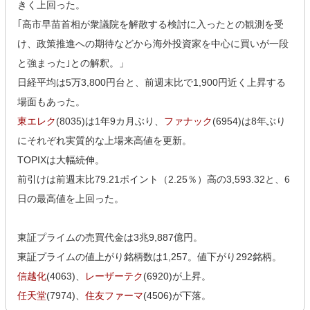
きく上回った。
｢高市早苗首相が衆議院を解散する検討に入ったとの観測を受
け、政策推進への期待などから海外投資家を中心に買いが一段
と強まった｣との解釈。」
日経平均は5万3,800円台と、前週末比で1,900円近く上昇する
場面もあった。
東エレク
(8035)は1年9カ月ぶり、
ファナック
(6954)は8年ぶり
にそれぞれ実質的な上場来高値を更新。
TOPIXは大幅続伸。
前引けは前週末比79.21ポイント（2.25％）高の3,593.32と、6
日の最高値を上回った。
東証プライムの売買代金は3兆9,887億円。
東証プライムの値上がり銘柄数は1,257。値下がり292銘柄。
信越化
(4063)、
レーザーテク
(6920)が上昇。
任天堂
(7974)、
住友ファーマ
(4506)が下落。