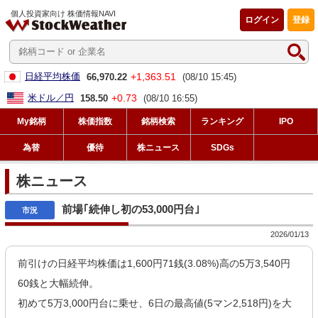
個人投資家向け 株価情報NAVI
ログイン
登録
+1,363.51
日経平均株価
66,970.22
(08/10 15:45)
+0.73
米ドル／円
158.50
(08/10 16:55)
My銘柄
株価指数
銘柄検索
ランキング
IPO
為替
優待
株ニュース
SDGs
株ニュース
前場｢続伸し初の53,000円台｣
2026/01/13
前引けの日経平均株価は1,600円71銭(3.08%)高の5万3,540円
60銭と大幅続伸。
初めて5万3,000円台に乗せ、6日の最高値(5マン2,518円)を大