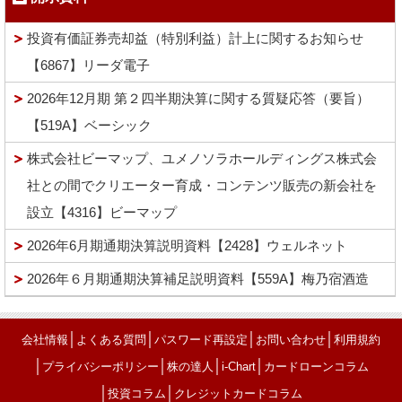
投資有価証券売却益（特別利益）計上に関するお知らせ
【6867】リーダ電子
2026年12月期 第２四半期決算に関する質疑応答（要旨）
【519A】ベーシック
株式会社ビーマップ、ユメノソラホールディングス株式会
社との間でクリエーター育成・コンテンツ販売の新会社を
設立【4316】ビーマップ
2026年6月期通期決算説明資料【2428】ウェルネット
2026年６月期通期決算補足説明資料【559A】梅乃宿酒造
│
│
│
│
会社情報
よくある質問
パスワード再設定
お問い合わせ
利用規約
│
│
│
│
プライバシーポリシー
株の達人
i-Chart
カードローンコラム
│
│
投資コラム
クレジットカードコラム