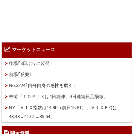
マーケットニュース
後場｢3日ぶりに反発｣
前場｢反発｣
No.3224｢自分自身の感性を磨く｣
寄前「ＴＯＰＩＸは4日続伸、4日連続日足陽線」
NY「ＶＩＸ指数は14.90（前日15.81）、ＶＩＸＥＱは
43.48→41.61→39.64」
開示資料