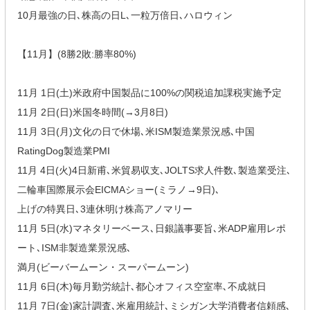
10月最強の日､株高の日L､一粒万倍日､ハロウィン
【11月】(8勝2敗:勝率80%)
11月 1日(土)米政府中国製品に100%の関税追加課税実施予定
11月 2日(日)米国冬時間(→3月8日)
11月 3日(月)文化の日で休場､米ISM製造業景況感､中国
RatingDog製造業PMI
11月 4日(火)4日新甫､米貿易収支､JOLTS求人件数､製造業受注､
二輪車国際展示会EICMAショー(ミラノ→9日)､
上げの特異日､3連休明け株高アノマリー
11月 5日(水)マネタリーベース､日銀議事要旨､米ADP雇用レポ
ート､ISM非製造業景況感､
満月(ビーバームーン・スーパームーン)
11月 6日(木)毎月勤労統計､都心オフィス空室率､不成就日
11月 7日(金)家計調査､米雇用統計､ミシガン大学消費者信頼感､