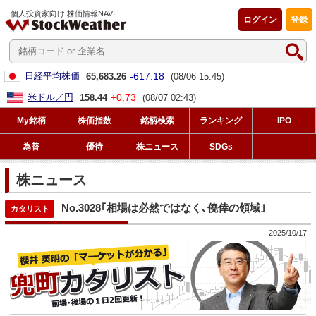
個人投資家向け 株価情報NAVI
ログイン
登録
-617.18
日経平均株価
65,683.26
(08/06 15:45)
+0.73
米ドル／円
158.44
(08/07 02:43)
My銘柄
株価指数
銘柄検索
ランキング
IPO
為替
優待
株ニュース
SDGs
株ニュース
No.3028｢相場は必然ではなく､僥倖の領域｣
2025/10/17