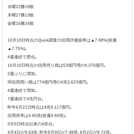
水曜22勝19敗
木曜27勝13敗
金曜16勝24敗
10月10日時点のQuick調査の信用評価損率は▲7.88%(前週
▲7.75%)｡
4週連続で悪化｡
10月10日時点の信用売り残は53億円増の9,375億円｡
2週ぶりに増加｡
同信用買い残は774億円増の4兆3,623億円｡
4週連続で増加｡
7週連続で4兆円台｡
昨年6月21日時点は4兆9,117億円｡
信用倍率は4.65倍(前週4.60倍)｡
9月5日時点以来の4倍台｡
4月4日が9.63倍､昨年8月9日が7.48倍､8月2日が8.72倍｡