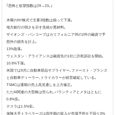
｢恐怖と欲望指数は29→23｡｣
木曜のNY株式で主要3指数は揃って下落｡
地方銀行の弱さを示す兆候が悪材料｡
ザイオンズ・バンコープはカリフォルニア州の2件の融資で予
想外の損失を計上｡
13%急落｡
ウェスタン・アライアンスは融資先の1社に詐欺訴訟を開始｡
10.8%下落｡
米国では9月に自動車部品サプライヤー､ファースト・ブランズ
と自動車ディーラー､トライカラーが経営破綻している｡
TSMCは通期の売上高見通しを上方修正｡
ただAI関連の大型株は売られ､パランティアとメタはともに
0.8%安｡
テスラは1.5%安｡
保険大手トラベラーズは四半期の収入が市場予想を下回り3%