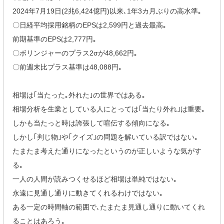
2024年7月19日(2兆6,424億円)以来､1年3カ月ぶりの高水準｡
〇日経平均採用銘柄のEPSは2,599円と過去最高｡
前期基準のEPSは2,777円｡
〇ボリンジャーのプラス2σが48,662円｡
〇前週末比プラス基準は48,088円｡
相場は｢当たった｡外れた｣の世界ではある｡
相場分析を生業としている人にとっては｢当たり外れ｣は重要｡
しかも当たっと時は誇張して喧伝する傾向になる｡
しかし｢判じ物｣や｢クイズ｣の問題を解いている訳ではない｡
たまたま考えた通りになったというのが正しいような気がす
る｡
一人の人間が読みつくせるほど相場は単純ではない｡
永遠に見通し通りに動きてくれるわけではない｡
ある一定の時間軸の範囲で､たまたま見通し通りに動いてくれ
ることはあろう｡