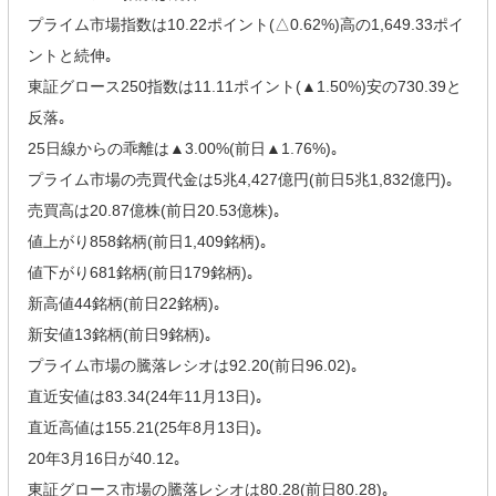
プライム市場指数は10.22ポイント(△0.62%)高の1,649.33ポイ
ントと続伸｡
東証グロース250指数は11.11ポイント(▲1.50%)安の730.39と
反落｡
25日線からの乖離は▲3.00%(前日▲1.76%)｡
プライム市場の売買代金は5兆4,427億円(前日5兆1,832億円)｡
売買高は20.87億株(前日20.53億株)｡
値上がり858銘柄(前日1,409銘柄)｡
値下がり681銘柄(前日179銘柄)｡
新高値44銘柄(前日22銘柄)｡
新安値13銘柄(前日9銘柄)｡
プライム市場の騰落レシオは92.20(前日96.02)｡
直近安値は83.34(24年11月13日)｡
直近高値は155.21(25年8月13日)｡
20年3月16日が40.12｡
東証グロース市場の騰落レシオは80.28(前日80.28)｡