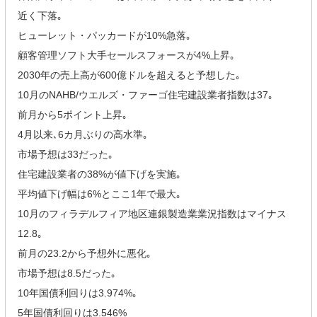
近く下落｡
ヒューレット・パッカードが10%急落｡
顧客管理ソフト大手セールスフォースが4%上昇｡
2030年の売上高が600億ドルを超えると予想した｡
10月のNAHB/ウエルズ・ファーゴ住宅建設業者指数は37｡
前月から5ポイント上昇｡
4月以来､6カ月ぶりの高水準｡
市場予想は33だった｡
住宅建設業者の38%が値下げを実施｡
平均値下げ幅は6%とここ1年で最大｡
10月のフィラデルフィア地区連銀製造業業況指数はマイナス
12.8｡
前月の23.2から予想外に悪化｡
市場予想は8.5だった｡
10年国債利回りは3.974%｡
5年国債利回りは3.546%