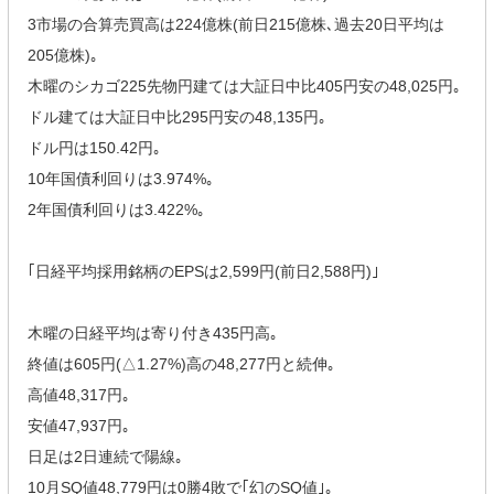
3市場の合算売買高は224億株(前日215億株､過去20日平均は
205億株)｡
木曜のシカゴ225先物円建ては大証日中比405円安の48,025円｡
ドル建ては大証日中比295円安の48,135円｡
ドル円は150.42円｡
10年国債利回りは3.974%｡
2年国債利回りは3.422%｡
｢日経平均採用銘柄のEPSは2,599円(前日2,588円)｣
木曜の日経平均は寄り付き435円高｡
終値は605円(△1.27%)高の48,277円と続伸｡
高値48,317円｡
安値47,937円｡
日足は2日連続で陽線｡
10月SQ値48,779円は0勝4敗で｢幻のSQ値｣｡