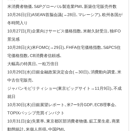
米消費者物価､S&Pグローバル製造業PMI､新築住宅販売件数
10月26日(日)ASEAN首脳会議(→28日､マレーシア)､欧州各国が
冬時間入り
10月27日(月)企業向けサービス価格指数､米耐久財受注､独IFO
景況感
10月28日(火)米FOMC(→29日)､FHFA住宅価格指数､S&PCS住
宅価格指数､CB消費者信頼感､
大幅高の特異日､一粒万倍日
10月29日(水)日銀金融政策決定会合(→30日)､消費動向調査､米
中古住宅販売､
ジャパンモビリティショー(東京ビッグサイト→11月9日)､不成
就日
10月30日(木)日銀展望レポート､米7ー9月GDP､ECB理事会､
TOPIXパッシブ売買インパクト
10月31日(金)失業率､東京都区部消費者物価､鉱工業生産､商業
動態統計､米個人所得､中国PMI､