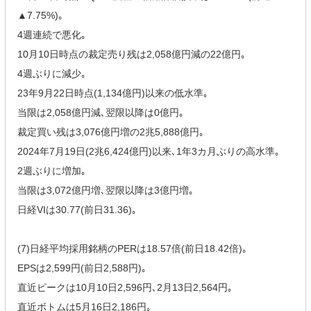
▲7.75%)｡
4週連続で悪化｡
10月10日時点の裁定売り残は2,058億円減の22億円｡
4週ぶりに減少｡
23年9月22日時点(1,134億円)以来の低水準｡
当限は2,058億円減､翌限以降は0億円｡
裁定買い残は3,076億円増の2兆5,888億円｡
2024年7月19日(2兆6,424億円)以来､1年3カ月ぶりの高水準｡
2週ぶりに増加｡
当限は3,072億円増､翌限以降は3億円増｡
日経VIは30.77(前日31.36)｡
(7)日経平均採用銘柄のPERは18.57倍(前日18.42倍)｡
EPSは2,599円(前日2,588円)｡
直近ピークは10月10日2,596円､2月13日2,564円｡
直近ボトムは5月16日2,186円｡