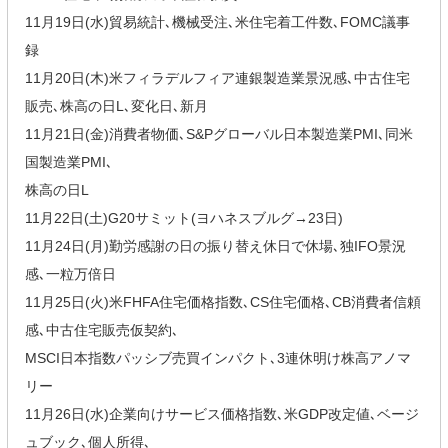
11月19日(水)貿易統計､機械受注､米住宅着工件数､FOMC議事
録
11月20日(木)米フィラデルフィア連銀製造業景況感､中古住宅
販売､株高の日L､変化日､新月
11月21日(金)消費者物価､S&Pグローバル日本製造業PMI､同米
国製造業PMI､
株高の日L
11月22日(土)G20サミット(ヨハネスブルグ→23日)
11月24日(月)勤労感謝の日の振り替え休日で休場､独IFO景況
感､一粒万倍日
11月25日(火)米FHFA住宅価格指数､CS住宅価格､CB消費者信頼
感､中古住宅販売仮契約､
MSCI日本指数パッシブ売買インパクト､3連休明け株高アノマ
リー
11月26日(水)企業向けサービス価格指数､米GDP改定値､ベージ
ュブック､個人所得､