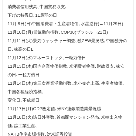
消費者信用残高､中国貿易収支､
下げの特異日､11最弱の日
11月 9日(日)中国消費者・生産者物価､水星逆行(→11月29日)
11月10日(月)景気動向指数､COP30(ブラジル→21日)
11月11日(火)景気ウォッチャー調査､独ZEW景況感､中国独身の
日､株高の日L
11月12日(水)マネーストック､一粒万倍日
11月13日(木)国内企業物価指数､米消費者物価､財政収支､株安
の日､一粒万倍日
11月14日(木)第三次産業活動指数､米小売売上高､生産者物価､
中国各種経済指標､
変化日､不成就日
11月17日(月)GDP改定値､米NY連銀製造業景況感
11月18日(火)訪日外客数､首都圏マンション発売､米輸出入物
価､鉱工業生産､
NAHB住宅市場指数､対米証券投資