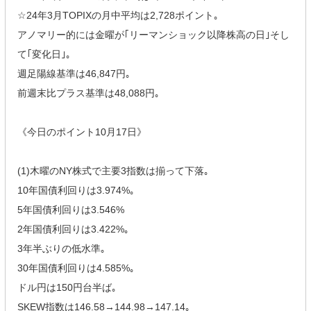
☆24年3月TOPIXの月中平均は2,728ポイント｡
アノマリー的には金曜が｢リーマンショック以降株高の日｣そし
て｢変化日｣｡
週足陽線基準は46,847円｡
前週末比プラス基準は48,088円｡
《今日のポイント10月17日》
(1)木曜のNY株式で主要3指数は揃って下落｡
10年国債利回りは3.974%｡
5年国債利回りは3.546%
2年国債利回りは3.422%｡
3年半ぶりの低水準｡
30年国債利回りは4.585%｡
ドル円は150円台半ば｡
SKEW指数は146.58→144.98→147.14｡