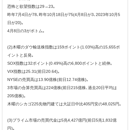
恐怖と欲望指数は29→23｡
昨年7月4日が78､昨年10月18日が75(4月8日が3､2023年10月5
日が20)｡
4月8日の3がボトム｡
(2)木曜のダウ輸送株指数は159ポイント(1.03%)高の15,655ポ
イントと反発｡
SOX指数は32ポイント(0.49%)高の6,800ポイントと続伸｡
VIX指数は25.31(前日20.64)｡
NYSEの売買高は13.90億株(前日12.74億株)｡
3市場の合算売買高は224億株(前日215億株､過去20日平均は
205億株)｡
木曜のシカゴ225先物円建ては大証日中比405円安の48,025円｡
(3)プライム市場の売買代金は5兆4,427億円(前日5兆1,832億
円)｡