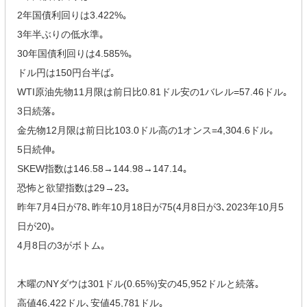
2年国債利回りは3.422%｡
3年半ぶりの低水準｡
30年国債利回りは4.585%｡
ドル円は150円台半ば｡
WTI原油先物11月限は前日比0.81ドル安の1バレル=57.46ドル｡
3日続落｡
金先物12月限は前日比103.0ドル高の1オンス=4,304.6ドル｡
5日続伸｡
SKEW指数は146.58→144.98→147.14｡
恐怖と欲望指数は29→23｡
昨年7月4日が78､昨年10月18日が75(4月8日が3､2023年10月5
日が20)｡
4月8日の3がボトム｡
木曜のNYダウは301ドル(0.65%)安の45,952ドルと続落｡
高値46,422ドル､安値45,781ドル｡