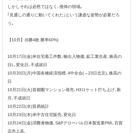
しかしそれは必然ではなく､僥倖の領域｡
｢見通しの通りに動いてくれた｣という謙虚な姿勢が必要だろ
う｡
【10月】(6勝4敗:勝率60%)
10月17日(金)米住宅着工件数､輸出入物価､鉱工業生産､株高の
日L､変化日､不成就日
10月20日(月)中国各種経済指標､4中全会(→23日北京)､株高の
日
10月21日(火)首都圏マンション発売､H3ロケット打ち上げ､新
月､不成就日
10月22日(水)貿易統計
10月23日(木)米中古住宅販売､変化日
10月24日(金)消費者物価､S&Pグローバル日本製造業PMI､百貨
店売上高､