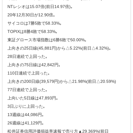
NTレシオは15.07倍(前日14.97倍)｡
20年12月30日が12.90倍｡
サイコロは7勝5敗で58.33%｡
TOPIXは8勝4敗で58.33%｡
東証グロース市場指数は6勝6敗で50.00%｡
上向きの25日線(45,881円)から△5.22%(前日△4.32%)｡
28日連続で上回った｡
上向きの75日線は42,842円｡
110日連続で上回った｡
上向きの200日線(39,579円)から△21.98%(前日△20.59%)
77日連続で上回った｡
上向いた5日線は47,893円｡
3日ぶりに上回った｡
13週線は44,086円｡
26週線は41,129円｡
松井証券信用評価損益率速報で売り方▲29.369%(前日