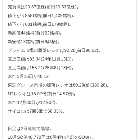
売買高は20.87億株(前日20.53億株)｡
値上がり858銘柄(前日1,409銘柄)｡
値下がり681銘柄(前日179銘柄)｡
新高値44銘柄(前日22銘柄)｡
新安値13銘柄(前日9銘柄)｡
プライム市場の騰落レシオは92.20(前日96.02)｡
直近安値は83.34(24年11月13日)｡
直近高値は155.21(25年8月13日)｡
20年3月16日が40.12｡
東証グロース市場の騰落レシオは80.28(前日80.28)｡
NTレシオは15.07倍(前日14.97倍)｡
20年12月30日が12.90倍｡
サイコロは7勝5敗で58.33%｡
日足は2日連続で陽線｡
10月SQ値48,779円は0勝4敗で｢幻のSQ値｣｡