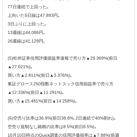
77日連続で上回った｡
上向いた5日線は47,893円｡
3日ぶりに上回った｡
13週線は44,086円｡
26週線は41,129円｡
(5)松井証券信用評価損益率速報で売り方▲29.369%(前日
▲27.021%)｡
買い方▲2.811%(前日▲3.376%)｡
東証グロース250指数ネットスック信用損益率で売り方
▲12.336%(前日▲11.291%)｡
買い方▲15.481%(前日▲14.258%)｡
(6)空売り比率は36.9%(前日38.8%､2日連続で40%割れ)｡
空売り規制なし銘柄の比率は8.5%(前日8.5%)｡
10月10日時点のQuick調査の信用評価損率は▲7.88%(前週