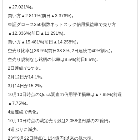
▲27.021%)｡
買い方▲2.811%(前日▲3.376%)｡
東証グロース250指数ネットスック信用損益率で売り方
▲12.336%(前日▲11.291%)｡
買い方▲15.481%(前日▲14.258%)｡
空売り比率は36.9%(前日38.8%､2日連続で40%割れ)｡
空売り規制なし銘柄の比率は8.5%(前日8.5%)｡
2日連続で1ケタ｡
2月12日が14.1%｡
3月14日が15.2%｡
10月10日時点のQuick調査の信用評価損率は▲7.88%(前週
▲7.75%)｡
4週連続で悪化｡
10月10日時点の裁定売り残は2,058億円減の22億円｡
4週ぶりに減少｡
23年9月22日時点(1,134億円)以来の低水準｡