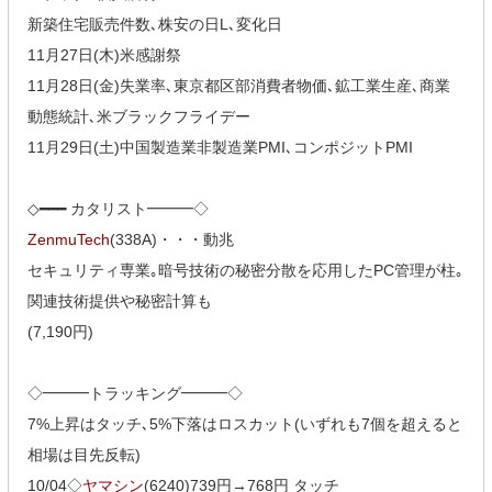
新築住宅販売件数､株安の日L､変化日
11月27日(木)米感謝祭
11月28日(金)失業率､東京都区部消費者物価､鉱工業生産､商業
動態統計､米ブラックフライデー
11月29日(土)中国製造業非製造業PMI､コンポジットPMI
◇━━━ カタリスト━━━◇
ZenmuTech
(338A)・・・動兆
セキュリティ専業｡暗号技術の秘密分散を応用したPC管理が柱｡
関連技術提供や秘密計算も
(7,190円)
◇━━━トラッキング━━━◇
7%上昇はタッチ､5%下落はロスカット(いずれも7個を超えると
相場は目先反転)
10/04◇
ヤマシン
(6240)739円→768円 タッチ