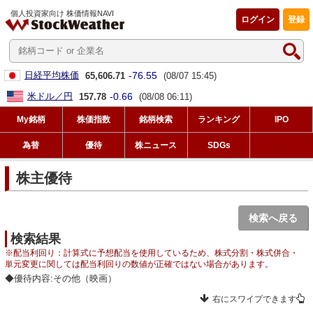
個人投資家向け 株価情報NAVI
ログイン
登録
-76.55
日経平均株価
65,606.71
(08/07 15:45)
-0.66
米ドル／円
157.78
(08/08 06:11)
My銘柄
株価指数
銘柄検索
ランキング
IPO
為替
優待
株ニュース
SDGs
株主優待
検索へ戻る
検索結果
※配当利回り：計算式に予想配当を使用しているため、株式分割・株式併合・
単元変更に関しては配当利回りの数値が正確ではない場合があります。
◆優待内容:その他（映画）
右にスワイプできます