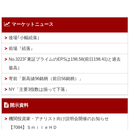
マーケットニュース
後場｢小幅続落｣
前場『続落』
No.3223｢東証プライムのEPSは198.58(前日198.41)と過去
最高｣
寄前「新高値96銘柄（前日56銘柄）」
NY「主要3指数は揃って下落」
開示資料
機関投資家・アナリスト向け説明会開催のお知らせ
【7084】ＳｍｉｌｅＨＤ