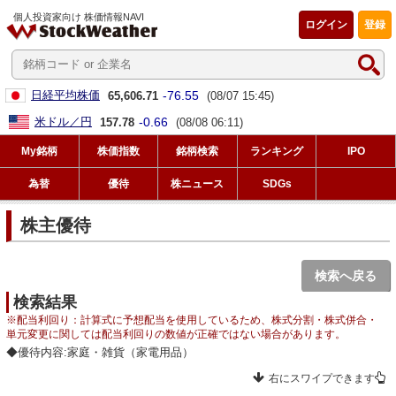
個人投資家向け 株価情報NAVI
ログイン
登録
-76.55
日経平均株価
65,606.71
(08/07 15:45)
-0.66
米ドル／円
157.78
(08/08 06:11)
My銘柄
株価指数
銘柄検索
ランキング
IPO
為替
優待
株ニュース
SDGs
株主優待
検索へ戻る
検索結果
※配当利回り：計算式に予想配当を使用しているため、株式分割・株式併合・
単元変更に関しては配当利回りの数値が正確ではない場合があります。
◆優待内容:家庭・雑貨（家電用品）
右にスワイプできます