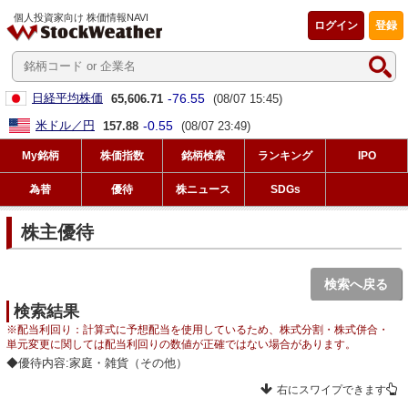
個人投資家向け 株価情報NAVI
ログイン
登録
-76.55
日経平均株価
65,606.71
(08/07 15:45)
-0.55
米ドル／円
157.88
(08/07 23:49)
My銘柄
株価指数
銘柄検索
ランキング
IPO
為替
優待
株ニュース
SDGs
株主優待
検索へ戻る
検索結果
※配当利回り：計算式に予想配当を使用しているため、株式分割・株式併合・
単元変更に関しては配当利回りの数値が正確ではない場合があります。
◆優待内容:家庭・雑貨（その他）
右にスワイプできます