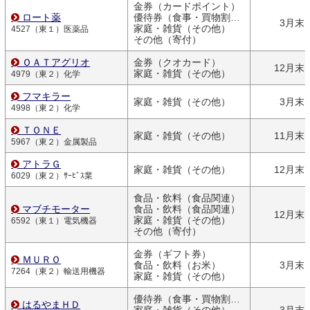
金券（カードポイント）
ロート薬
優待券（食事・買物割引券）
3月末
家庭・雑貨（その他）
4527（東１）医薬品
その他（寄付）
ＯＡＴアグリオ
金券（クオカード）
12月末
家庭・雑貨（その他）
4979（東２）化学
フマキラー
家庭・雑貨（その他）
3月末
4998（東２）化学
ＴＯＮＥ
家庭・雑貨（その他）
11月末
5967（東２）金属製品
アトラＧ
家庭・雑貨（その他）
12月末
6029（東２）ｻｰﾋﾞｽ業
食品・飲料（食品関連）
マブチモーター
食品・飲料（食品関連）
12月末
家庭・雑貨（その他）
6592（東１）電気機器
その他（寄付）
金券（ギフト券）
ＭＵＲＯ
食品・飲料（お米）
3月末
7264（東２）輸送用機器
家庭・雑貨（その他）
優待券（食事・買物割引券）
はるやまＨＤ