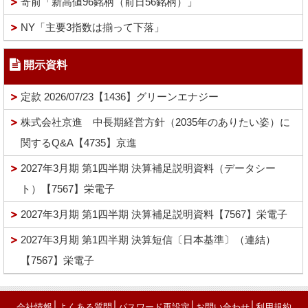
寄前「新高値96銘柄（前日56銘柄）」
NY「主要3指数は揃って下落」
開示資料
定款 2026/07/23【1436】グリーンエナジー
株式会社京進 中長期経営方針（2035年のありたい姿）に
関するQ&A【4735】京進
2027年3月期 第1四半期 決算補足説明資料（データシー
ト）【7567】栄電子
2027年3月期 第1四半期 決算補足説明資料【7567】栄電子
2027年3月期 第1四半期 決算短信〔日本基準〕（連結）
【7567】栄電子
│
│
│
│
会社情報
よくある質問
パスワード再設定
お問い合わせ
利用規約