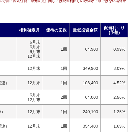
式分割・株式併合・単元変更に関しては配当利回りの数値が正確ではない場合が
配当利回り
権利確定月
優待の回数
最低投資金額
(予想)
6月末
）
6月末
1回
64,900
0.99%
9月末
12月末
）
12月末
1回
349,900
3.09%
関連）
12月末
1回
108,400
4.52%
6月末
）
2回
64,000
2.56%
12月末
券）
12月末
1回
240,100
1.25%
関連）
12月末
1回
354,400
1.69%