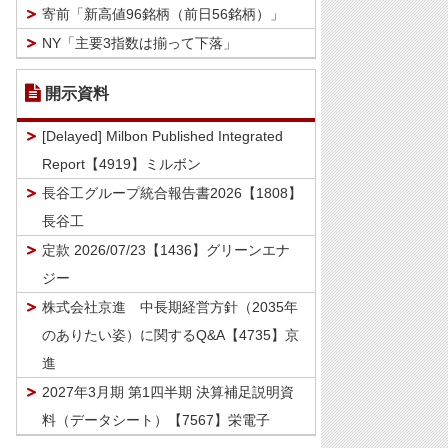
寄前「新高値96銘柄（前日56銘柄）」
NY「主要3指数は揃って下落」
開示資料
[Delayed] Milbon Published Integrated
Report【4919】ミルボン
長谷工グループ統合報告書2026【1808】
長谷工
定款 2026/07/23【1436】グリーンエナ
ジー
株式会社京進 中長期経営方針（2035年
のありたい姿）に関するQ&A【4735】京
進
2027年3月期 第1四半期 決算補足説明資
料（データシート）【7567】栄電子