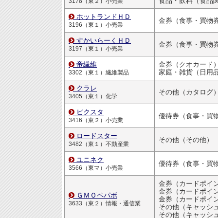
食品・飲料（食品
3178（東２）小売業
ホットランドＨＤ
金券（食事・買物
3196（東１）小売業
すかいらーくＨＤ
金券（食事・買物
3197（東１）小売業
帝繊維
金券（クオカード
家庭・雑貨（日用品・文房
3302（東１）繊維製品
クラレ
その他（カタログ
3405（東１）化学
ピクスタ
3416（東２）小売業
ロードスター
その他（その他）
3482（東１）不動産業
ユニネク
3566（東マ）小売業
金券（カードポイ
金券（カードポイ
ＧＭＯペパボ
金券（カードポイ
3633（東２）情報・通信業
その他（キャッシュバッ
その他（キャッシュバッ