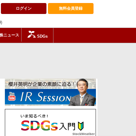
ログイン
無料会員
登録
9)
株ニュース
SDGs