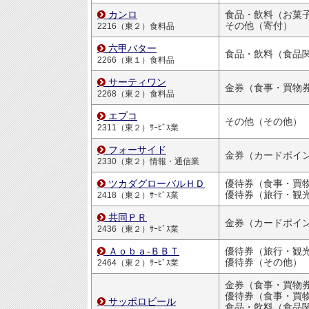
カンロ
食品・飲料（お菓
その他（寄付）
2216（東２）食料品
六甲バター
食品・飲料（食品
2266（東１）食料品
サーティワン
金券（食事・買物
2268（東２）食料品
エプコ
その他（その他）
2311（東２）ｻｰﾋﾞｽ業
フォーサイド
金券（カードポイ
2330（東２）情報・通信業
ツカダグローバルＨＤ
優待券（旅行・観
2418（東２）ｻｰﾋﾞｽ業
共同ＰＲ
金券（カードポイ
2436（東２）ｻｰﾋﾞｽ業
Ａｏｂａ‐ＢＢＴ
優待券（旅行・観
優待券（その他）
2464（東２）ｻｰﾋﾞｽ業
金券（食事・買物
優待券（食事・買物割引
サッポロビール
食品・飲料（食品