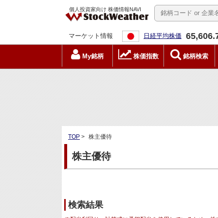
個人投資家向け 株価情報NAVI
65,606.
マーケット情報
日経平均株価
My銘柄
株価指数
銘柄検索
TOP
>
株主優待
株主優待
検索結果