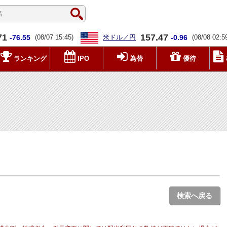
71
157.47
-76.55
(08/07 15:45)
米ドル／円
-0.96
(08/08 02:5
ランキング
IPO
為替
優待
検索へ戻る