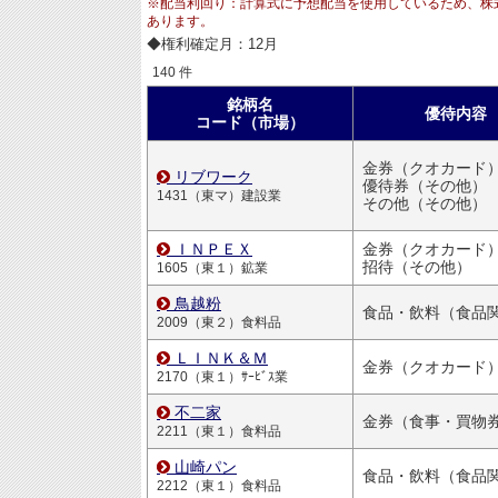
※配当利回り：計算式に予想配当を使用しているため、株
あります。
◆権利確定月：12月
140 件
銘柄名
優待内容
コード（市場）
金券（クオカード
リブワーク
優待券（その他）
1431（東マ）建設業
その他（その他）
ＩＮＰＥＸ
金券（クオカード
招待（その他）
1605（東１）鉱業
鳥越粉
食品・飲料（食品
2009（東２）食料品
ＬＩＮＫ＆Ｍ
金券（クオカード
2170（東１）ｻｰﾋﾞｽ業
不二家
金券（食事・買物
2211（東１）食料品
山崎パン
食品・飲料（食品
2212（東１）食料品