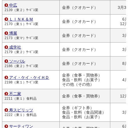
中広
金券（クオカード）
3月3
2139（東２）ｻｰﾋﾞｽ業
ＬＩＮＫ＆Ｍ
6
金券（クオカード）
12
2170（東１）ｻｰﾋﾞｽ業
博展
金券（クオカード）
3
2173（東マ）ｻｰﾋﾞｽ業
成学社
金券（クオカード）
3
2179（東２）ｻｰﾋﾞｽ業
ソーバル
金券（クオカード）
8
2186（東２）ｻｰﾋﾞｽ業
金券（食事・買物券）
アイ・ケイ・ケイＨＤ
食品・飲料（お菓子）
4
2198（東１）ｻｰﾋﾞｽ業
その他（その他）
不二家
金券（食事・買物券）
12
2211（東１）食料品
金券（ギフト券）
寿スピリッツ
食品・飲料（食品関連）
3
2222（東１）食料品
食品・飲料（お菓子）
サーティワン
6