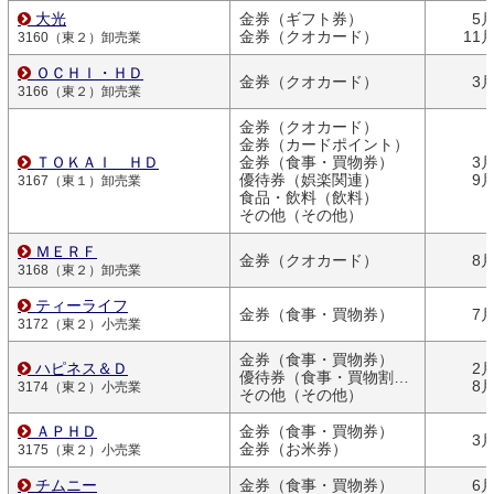
大光
金券（ギフト券）
5
金券（クオカード）
11
3160（東２）卸売業
ＯＣＨＩ・ＨＤ
金券（クオカード）
3
3166（東２）卸売業
金券（クオカード）
金券（カードポイント）
ＴＯＫＡＩ ＨＤ
金券（食事・買物券）
3
優待券（娯楽関連）
9
3167（東１）卸売業
食品・飲料（飲料）
その他（その他）
ＭＥＲＦ
金券（クオカード）
8
3168（東２）卸売業
ティーライフ
金券（食事・買物券）
7
3172（東２）小売業
金券（食事・買物券）
ハピネス＆Ｄ
2
優待券（食事・買物割引券）
8
3174（東２）小売業
その他（その他）
ＡＰＨＤ
金券（食事・買物券）
3
金券（お米券）
3175（東２）小売業
チムニー
金券（食事・買物券）
6