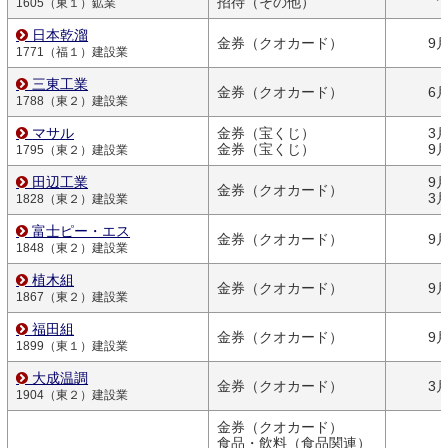
招待（その他）
1605（東１）鉱業
日本乾溜
金券（クオカード）
9
1771（福１）建設業
三東工業
金券（クオカード）
6
1788（東２）建設業
マサル
金券（宝くじ）
3
金券（宝くじ）
9
1795（東２）建設業
田辺工業
9
金券（クオカード）
3
1828（東２）建設業
富士ピー・エス
金券（クオカード）
9
1848（東２）建設業
植木組
金券（クオカード）
9
1867（東２）建設業
福田組
金券（クオカード）
9
1899（東１）建設業
大成温調
金券（クオカード）
3
1904（東２）建設業
金券（クオカード）
食品・飲料（食品関連）