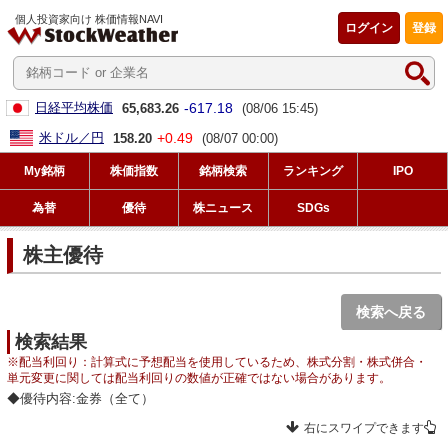
個人投資家向け 株価情報NAVI
ログイン
登録
-617.18
日経平均株価
65,683.26
(08/06 15:45)
+0.49
米ドル／円
158.20
(08/07 00:00)
My銘柄
株価指数
銘柄検索
ランキング
IPO
為替
優待
株ニュース
SDGs
株主優待
検索へ戻る
検索結果
※配当利回り：計算式に予想配当を使用しているため、株式分割・株式併合・
単元変更に関しては配当利回りの数値が正確ではない場合があります。
◆優待内容:金券（全て）
右にスワイプできます