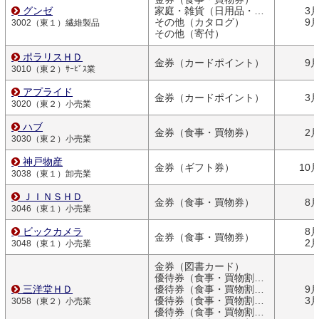
グンゼ
家庭・雑貨（日用品・文房具）
3
その他（カタログ）
9
3002（東１）繊維製品
その他（寄付）
ポラリスＨＤ
金券（カードポイント）
9
3010（東２）ｻｰﾋﾞｽ業
アプライド
金券（カードポイント）
3
3020（東２）小売業
ハブ
金券（食事・買物券）
2
3030（東２）小売業
神戸物産
金券（ギフト券）
10
3038（東１）卸売業
ＪＩＮＳＨＤ
金券（食事・買物券）
8
3046（東１）小売業
ビックカメラ
8
金券（食事・買物券）
2
3048（東１）小売業
金券（図書カード）
優待券（食事・買物割引券）
三洋堂ＨＤ
優待券（食事・買物割引券）
9
優待券（食事・買物割引券）
3
3058（東２）小売業
優待券（食事・買物割引券）