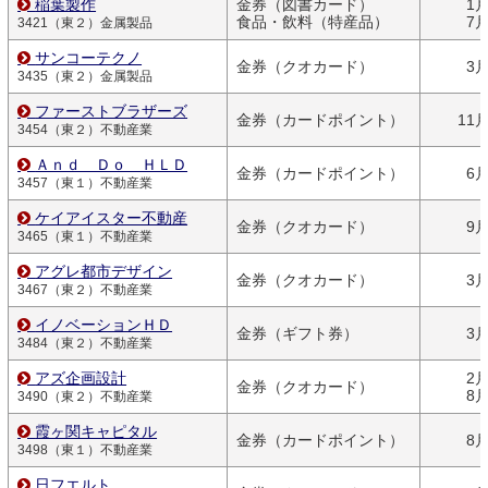
稲葉製作
金券（図書カード）
1
食品・飲料（特産品）
7
3421（東２）金属製品
サンコーテクノ
金券（クオカード）
3
3435（東２）金属製品
ファーストブラザーズ
金券（カードポイント）
11
3454（東２）不動産業
Ａｎｄ Ｄｏ ＨＬＤ
金券（カードポイント）
6
3457（東１）不動産業
ケイアイスター不動産
金券（クオカード）
9
3465（東１）不動産業
アグレ都市デザイン
金券（クオカード）
3
3467（東２）不動産業
イノベーションＨＤ
金券（ギフト券）
3
3484（東２）不動産業
アズ企画設計
2
金券（クオカード）
8
3490（東２）不動産業
霞ヶ関キャピタル
金券（カードポイント）
8
3498（東１）不動産業
日フエルト