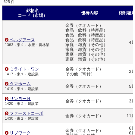
625 件
銘柄名
優待内容
権利確
コード（市場）
金券（クオカード）
食品・飲料（特産品）
食品・飲料（特産品）
ベルグアース
食品・飲料（特産品）
4
家庭・雑貨（その他）
1383（東２）水産・農林業
家庭・雑貨（その他）
家庭・雑貨（その他）
家庭・雑貨（その他）
ミライト・ワン
金券（クオカード）
3
その他（寄付）
1417（東１）建設業
タマホーム
金券（クオカード）
5
1419（東１）建設業
サンヨーＨ
金券（クオカード）
3
1420（東２）建設業
ファーストコーポ
金券（クオカード）
11
1430（東２）建設業
6
金券（クオカード）
リブワーク
6