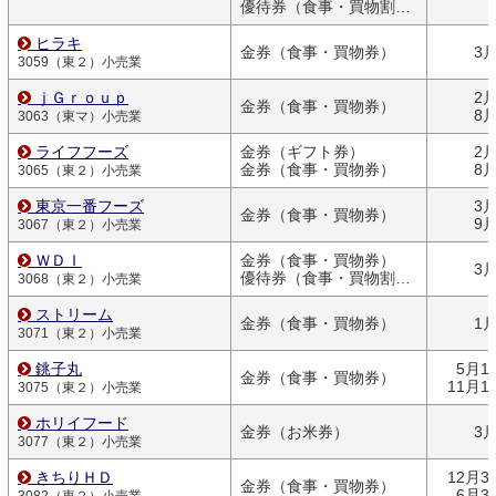
優待券（食事・買物割引券）
ヒラキ
金券（食事・買物券）
3
3059（東２）小売業
ｊＧｒｏｕｐ
2
金券（食事・買物券）
8
3063（東マ）小売業
ライフフーズ
金券（ギフト券）
2
金券（食事・買物券）
8
3065（東２）小売業
東京一番フーズ
3
金券（食事・買物券）
9
3067（東２）小売業
ＷＤＩ
金券（食事・買物券）
3
優待券（食事・買物割引券）
3068（東２）小売業
ストリーム
金券（食事・買物券）
1
3071（東２）小売業
銚子丸
5月1
金券（食事・買物券）
11月1
3075（東２）小売業
ホリイフード
金券（お米券）
3
3077（東２）小売業
きちりＨＤ
12月3
金券（食事・買物券）
6月3