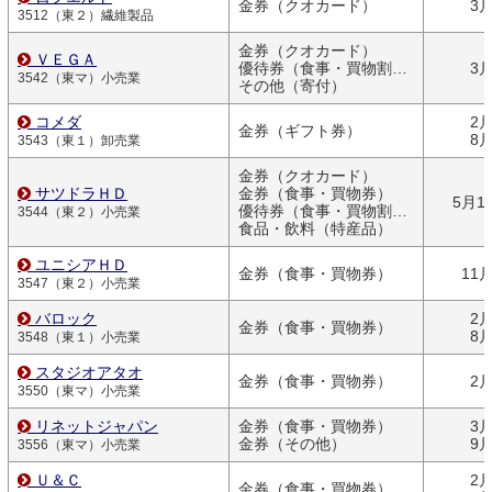
金券（クオカード）
3
3512（東２）繊維製品
金券（クオカード）
ＶＥＧＡ
優待券（食事・買物割引券）
3
3542（東マ）小売業
その他（寄付）
コメダ
2
金券（ギフト券）
8
3543（東１）卸売業
金券（クオカード）
サツドラＨＤ
金券（食事・買物券）
5月1
優待券（食事・買物割引券）
3544（東２）小売業
食品・飲料（特産品）
ユニシアＨＤ
金券（食事・買物券）
11
3547（東２）小売業
バロック
2
金券（食事・買物券）
8
3548（東１）小売業
スタジオアタオ
金券（食事・買物券）
2
3550（東マ）小売業
リネットジャパン
金券（食事・買物券）
3
金券（その他）
9
3556（東マ）小売業
Ｕ＆Ｃ
2
金券（食事・買物券）