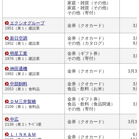
家庭・雑貨（その他）
家庭・雑貨（その他）
その他（寄付）
エクシオグループ
金券（クオカード）
3
1951（東１）建設業
新日空調
金券（クオカード）
3
その他（カタログ）
9
1952（東１）建設業
明星工業
金券（ギフト券）
3
その他（寄付）
1976（東１）建設業
神田通機
金券（クオカード）
3月3
1992（東２）建設業
中部飼料
金券（クオカード）
3
食品・飲料（お米）
9
2053（東１）食料品
金券（ギフト券）
ＤＭ三井製糖
食品・飲料（食品関連）
3
2109（東１）食料品
その他（寄付）
中広
金券（クオカード）
3月3
2139（東２）ｻｰﾋﾞｽ業
ＬＩＮＫ＆Ｍ
6
金券（クオカード）