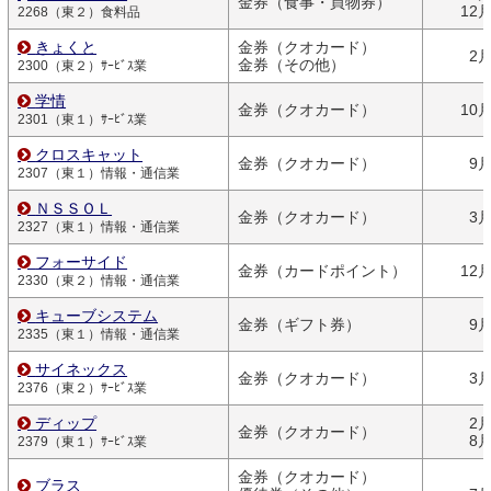
金券（食事・買物券）
12
2268（東２）食料品
きょくと
金券（クオカード）
2
金券（その他）
2300（東２）ｻｰﾋﾞｽ業
学情
金券（クオカード）
10
2301（東１）ｻｰﾋﾞｽ業
クロスキャット
金券（クオカード）
9
2307（東１）情報・通信業
ＮＳＳＯＬ
金券（クオカード）
3
2327（東１）情報・通信業
フォーサイド
金券（カードポイント）
12
2330（東２）情報・通信業
キューブシステム
金券（ギフト券）
9
2335（東１）情報・通信業
サイネックス
金券（クオカード）
3
2376（東２）ｻｰﾋﾞｽ業
ディップ
2
金券（クオカード）
8
2379（東１）ｻｰﾋﾞｽ業
金券（クオカード）
ブラス