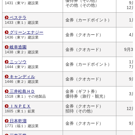
優待券（その他）
9
1431（東マ）建設業
その他（その他）
12
ベステラ
金券（カードポイント）
1
1433（東１）建設業
グリーンエナジー
金券（クオカード）
4
1436（東マ）建設業
岐阜造園
金券（クオカード）
9月3
1438（東２）建設業
ニッソウ
1
金券（カードポイント）
7
1444（東マ）建設業
キャンディル
金券（クオカード）
9
1446（東２）建設業
三井松島ＨＤ
金券（ギフト券）
3
優待券（旅行・観光）
1518（東１）その他製品
ＩＮＰＥＸ
金券（クオカード）
12
招待（その他）
1605（東１）鉱業
日本乾溜
金券（クオカード）
9
1771（福１）建設業