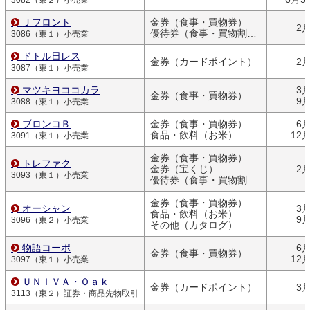
3082（東２）小売業
Ｊフロント
金券（食事・買物券）
2
優待券（食事・買物割引券）
3086（東１）小売業
ドトル日レス
金券（カードポイント）
2
3087（東１）小売業
マツキヨココカラ
3
金券（食事・買物券）
9
3088（東１）小売業
ブロンコＢ
金券（食事・買物券）
6
食品・飲料（お米）
12
3091（東１）小売業
金券（食事・買物券）
トレファク
金券（宝くじ）
2
3093（東１）小売業
優待券（食事・買物割引券）
金券（食事・買物券）
オーシャン
3
食品・飲料（お米）
9
3096（東２）小売業
その他（カタログ）
物語コーポ
6
金券（食事・買物券）
12
3097（東１）小売業
ＵＮＩＶＡ・Ｏａｋ
金券（カードポイント）
3
3113（東２）証券・商品先物取引