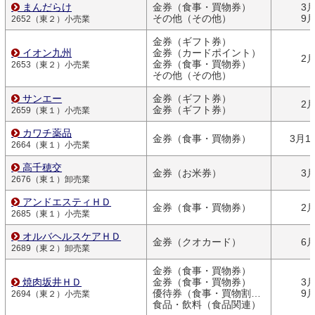
まんだらけ
金券（食事・買物券）
3
その他（その他）
9
2652（東２）小売業
金券（ギフト券）
イオン九州
金券（カードポイント）
2
金券（食事・買物券）
2653（東２）小売業
その他（その他）
サンエー
金券（ギフト券）
2
金券（ギフト券）
2659（東１）小売業
カワチ薬品
金券（食事・買物券）
3月1
2664（東１）小売業
高千穂交
金券（お米券）
3
2676（東１）卸売業
アンドエスティＨＤ
金券（食事・買物券）
2
2685（東１）小売業
オルバヘルスケアＨＤ
金券（クオカード）
6
2689（東２）卸売業
金券（食事・買物券）
焼肉坂井ＨＤ
金券（食事・買物券）
3
優待券（食事・買物割引券）
9
2694（東２）小売業
食品・飲料（食品関連）