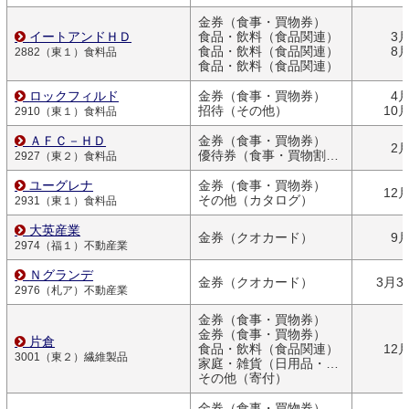
金券（食事・買物券）
イートアンドＨＤ
食品・飲料（食品関連）
3
食品・飲料（食品関連）
8
2882（東１）食料品
食品・飲料（食品関連）
ロックフィルド
金券（食事・買物券）
4
招待（その他）
10
2910（東１）食料品
ＡＦＣ－ＨＤ
金券（食事・買物券）
2
優待券（食事・買物割引券）
2927（東２）食料品
ユーグレナ
金券（食事・買物券）
12
その他（カタログ）
2931（東１）食料品
大英産業
金券（クオカード）
9
2974（福１）不動産業
Ｎグランデ
金券（クオカード）
3月3
2976（札ア）不動産業
金券（食事・買物券）
金券（食事・買物券）
片倉
食品・飲料（食品関連）
12
3001（東２）繊維製品
家庭・雑貨（日用品・文房具）
その他（寄付）
金券（食事・買物券）