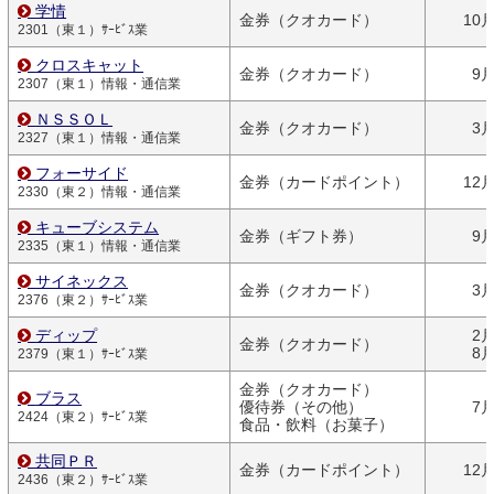
学情
金券（クオカード）
10
2301（東１）ｻｰﾋﾞｽ業
クロスキャット
金券（クオカード）
9
2307（東１）情報・通信業
ＮＳＳＯＬ
金券（クオカード）
3
2327（東１）情報・通信業
フォーサイド
金券（カードポイント）
12
2330（東２）情報・通信業
キューブシステム
金券（ギフト券）
9
2335（東１）情報・通信業
サイネックス
金券（クオカード）
3
2376（東２）ｻｰﾋﾞｽ業
ディップ
2
金券（クオカード）
8
2379（東１）ｻｰﾋﾞｽ業
金券（クオカード）
ブラス
優待券（その他）
7
2424（東２）ｻｰﾋﾞｽ業
食品・飲料（お菓子）
共同ＰＲ
金券（カードポイント）
12
2436（東２）ｻｰﾋﾞｽ業