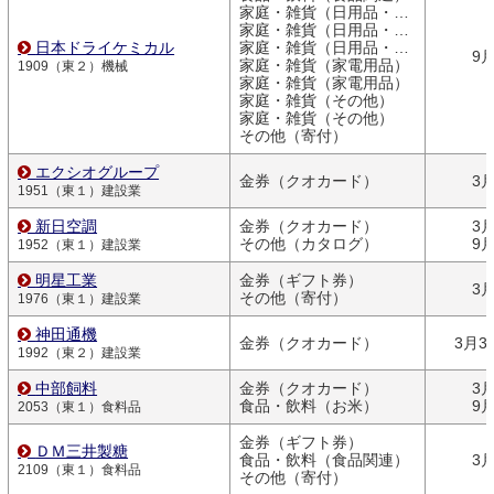
家庭・雑貨（日用品・文房具）
家庭・雑貨（日用品・文房具）
日本ドライケミカル
家庭・雑貨（日用品・文房具）
9
家庭・雑貨（家電用品）
1909（東２）機械
家庭・雑貨（家電用品）
家庭・雑貨（その他）
家庭・雑貨（その他）
その他（寄付）
エクシオグループ
金券（クオカード）
3
1951（東１）建設業
新日空調
金券（クオカード）
3
その他（カタログ）
9
1952（東１）建設業
明星工業
金券（ギフト券）
3
その他（寄付）
1976（東１）建設業
神田通機
金券（クオカード）
3月3
1992（東２）建設業
中部飼料
金券（クオカード）
3
食品・飲料（お米）
9
2053（東１）食料品
金券（ギフト券）
ＤＭ三井製糖
食品・飲料（食品関連）
3
2109（東１）食料品
その他（寄付）