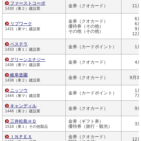
ファーストコーポ
金券（クオカード）
11
1430（東２）建設業
6
金券（クオカード）
リブワーク
6
優待券（その他）
9
1431（東マ）建設業
その他（その他）
12
ベステラ
金券（カードポイント）
1
1433（東１）建設業
グリーンエナジー
金券（クオカード）
4
1436（東マ）建設業
岐阜造園
金券（クオカード）
9月3
1438（東２）建設業
ニッソウ
1
金券（カードポイント）
7
1444（東マ）建設業
キャンディル
金券（クオカード）
9
1446（東２）建設業
三井松島ＨＤ
金券（ギフト券）
3
優待券（旅行・観光）
1518（東１）その他製品
ＩＮＰＥＸ
金券（クオカード）
12