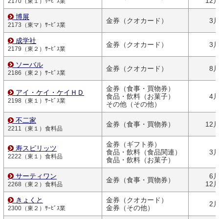
12
2170（東１）ｻｰﾋﾞｽ業
博展
金券（クオカード）
3
2173（東マ）ｻｰﾋﾞｽ業
成学社
金券（クオカード）
3
2179（東２）ｻｰﾋﾞｽ業
ソーバル
金券（クオカード）
8
2186（東２）ｻｰﾋﾞｽ業
金券（食事・買物券）
アイ・ケイ・ケイＨＤ
食品・飲料（お菓子）
4
2198（東１）ｻｰﾋﾞｽ業
その他（その他）
不二家
金券（食事・買物券）
12
2211（東１）食料品
金券（ギフト券）
寿スピリッツ
食品・飲料（食品関連）
3
2222（東１）食料品
食品・飲料（お菓子）
サーティワン
6
金券（食事・買物券）
12
2268（東２）食料品
きょくと
金券（クオカード）
2
金券（その他）
2300（東２）ｻｰﾋﾞｽ業