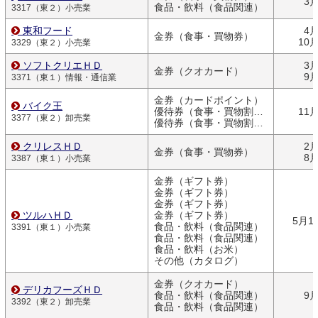
3
食品・飲料（食品関連）
3317（東２）小売業
東和フード
4
金券（食事・買物券）
10
3329（東２）小売業
ソフトクリエＨＤ
3
金券（クオカード）
9
3371（東１）情報・通信業
金券（カードポイント）
バイク王
優待券（食事・買物割引券）
11
3377（東２）卸売業
優待券（食事・買物割引券）
クリレスＨＤ
2
金券（食事・買物券）
8
3387（東１）小売業
金券（ギフト券）
金券（ギフト券）
金券（ギフト券）
ツルハＨＤ
金券（ギフト券）
5月1
食品・飲料（食品関連）
3391（東１）小売業
食品・飲料（食品関連）
食品・飲料（お米）
その他（カタログ）
金券（クオカード）
デリカフーズＨＤ
食品・飲料（食品関連）
9
3392（東２）卸売業
食品・飲料（食品関連）