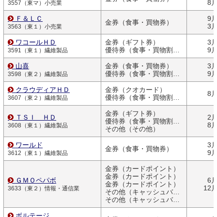
8
3557（東マ）小売業
Ｆ＆ＬＣ
9
金券（食事・買物券）
3
3563（東１）小売業
ワコールＨＤ
金券（ギフト券）
3
優待券（食事・買物割引券）
9
3591（東１）繊維製品
山喜
金券（食事・買物券）
3
優待券（食事・買物割引券）
9
3598（東２）繊維製品
クラウディアＨＤ
金券（クオカード）
8
優待券（食事・買物割引券）
3607（東２）繊維製品
金券（ギフト券）
ＴＳＩ ＨＤ
2
優待券（食事・買物割引券）
8
3608（東１）繊維製品
その他（その他）
ワールド
3
金券（食事・買物券）
9
3612（東１）繊維製品
金券（カードポイント）
金券（カードポイント）
ＧＭＯペパボ
6
金券（カードポイント）
12
3633（東２）情報・通信業
その他（キャッシュバック）
その他（キャッシュバック）
ボルテージ