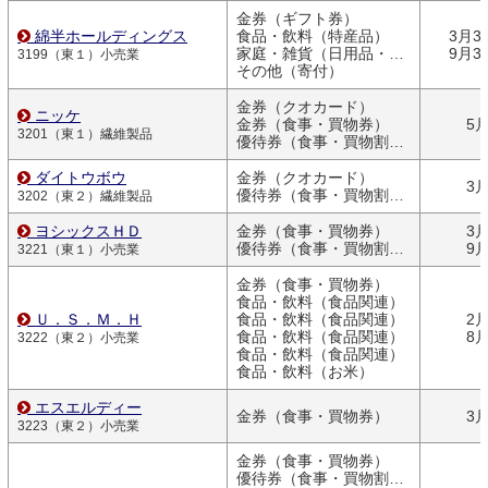
金券（ギフト券）
綿半ホールディングス
食品・飲料（特産品）
3月3
家庭・雑貨（日用品・文房具）
9月3
3199（東１）小売業
その他（寄付）
金券（クオカード）
ニッケ
金券（食事・買物券）
5
3201（東１）繊維製品
優待券（食事・買物割引券）
ダイトウボウ
金券（クオカード）
3
優待券（食事・買物割引券）
3202（東２）繊維製品
ヨシックスＨＤ
金券（食事・買物券）
3
優待券（食事・買物割引券）
9
3221（東１）小売業
金券（食事・買物券）
食品・飲料（食品関連）
Ｕ．Ｓ．Ｍ．Ｈ
食品・飲料（食品関連）
2
食品・飲料（食品関連）
8
3222（東２）小売業
食品・飲料（食品関連）
食品・飲料（お米）
エスエルディー
金券（食事・買物券）
3
3223（東２）小売業
金券（食事・買物券）
優待券（食事・買物割引券）