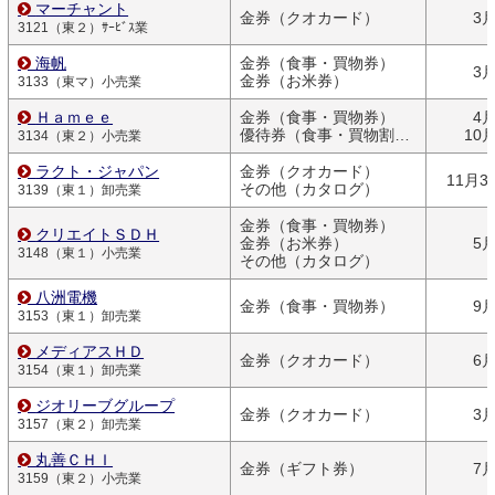
マーチャント
金券（クオカード）
3
3121（東２）ｻｰﾋﾞｽ業
海帆
金券（食事・買物券）
3
金券（お米券）
3133（東マ）小売業
Ｈａｍｅｅ
金券（食事・買物券）
4
優待券（食事・買物割引券）
10
3134（東２）小売業
ラクト・ジャパン
金券（クオカード）
11月3
その他（カタログ）
3139（東１）卸売業
金券（食事・買物券）
クリエイトＳＤＨ
金券（お米券）
5
3148（東１）小売業
その他（カタログ）
八洲電機
金券（食事・買物券）
9
3153（東１）卸売業
メディアスＨＤ
金券（クオカード）
6
3154（東１）卸売業
ジオリーブグループ
金券（クオカード）
3
3157（東２）卸売業
丸善ＣＨＩ
金券（ギフト券）
7
3159（東２）小売業