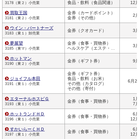
食品・飲料（食品関連）
12
3178（東２）小売業
買取王国
金券（カードポイント）
2
金券（その他）
3181（東２）小売業
ウイン・パートナーズ
金券（クオカード）
3
3183（東１）卸売業
夢展望
金券（食事・買物券）
3
ヘルスケア（エステ・ジム）
3185（東マ）小売業
ホットマン
金券（ギフト券）
9
3190（東２）小売業
金券（ギフト券）
ジョイフル本田
食品・飲料（お米）
6月2
その他（カタログ）
3191（東１）小売業
その他（寄付）
エターナルホスピＧ
1
金券（食事・買物券）
7
3193（東１）小売業
ホットランドＨＤ
6
金券（食事・買物券）
12
3196（東１）小売業
すかいらーくＨＤ
6
金券（食事・買物券）
12
3197（東１）小売業