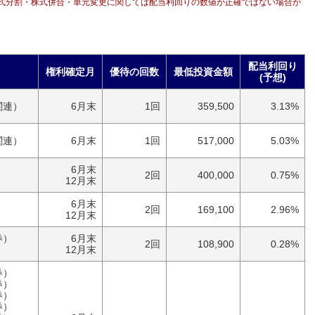
式分割・株式併合・単元変更に関しては配当利回りの数値が正確ではない場合が
配当利回り
権利確定月
優待の回数
最低投資金額
(予想)
関連）
6月末
1回
359,500
3.13%
関連）
6月末
1回
517,000
5.03%
6月末
）
2回
400,000
0.75%
12月末
6月末
）
2回
169,100
2.96%
12月末
券）
6月末
2回
108,900
0.28%
）
12月末
券）
券）
券）
券）