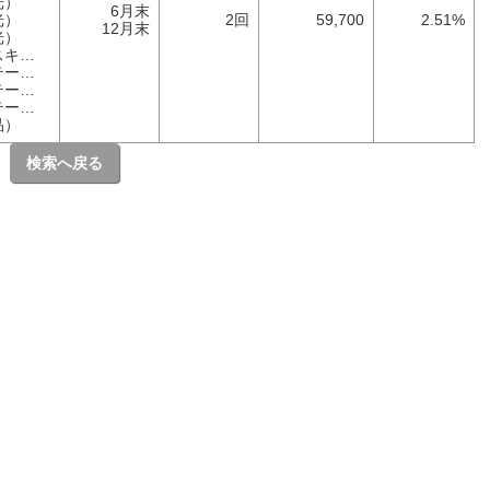
光）
6月末
光）
2回
59,700
2.51%
12月末
光）
ー）
ク）
ク）
ク）
品）
検索へ戻る