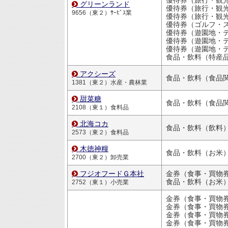
優待券（旅行・観
グリーンランド
優待券（旅行・観
9656（東２）ｻｰﾋﾞｽ業
優待券（旅行・観
優待券（ゴルフ・スキ
優待券（遊園地・テーマパー
優待券（遊園地・テーマパー
優待券（遊園地・テーマパー
食品・飲料（特産
アクシーズ
食品・飲料（食品
1381（東２）水産・農林業
甜菜糖
食品・飲料（食品
2108（東１）食料品
北海コカ
食品・飲料（飲料
2573（東２）食料品
木徳神糧
食品・飲料（お米
2700（東２）卸売業
フジオフードＧ本社
金券（食事・買物
食品・飲料（お米
2752（東１）小売業
金券（食事・買物
金券（食事・買物
金券（食事・買物
金券（食事・買物