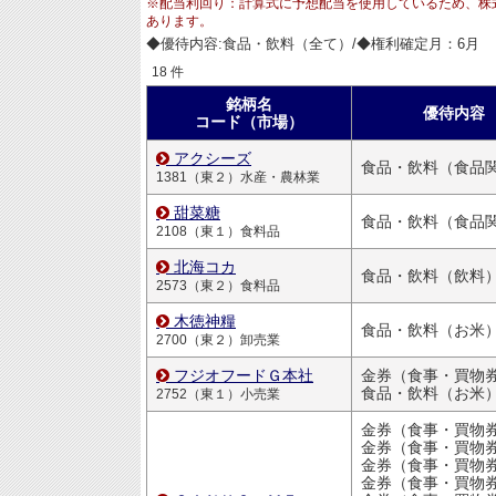
※配当利回り：計算式に予想配当を使用しているため、株
あります。
◆優待内容:食品・飲料（全て）/◆権利確定月：6月
18 件
銘柄名
優待内容
コード（市場）
アクシーズ
食品・飲料（食品
1381（東２）水産・農林業
甜菜糖
食品・飲料（食品
2108（東１）食料品
北海コカ
食品・飲料（飲料
2573（東２）食料品
木徳神糧
食品・飲料（お米
2700（東２）卸売業
フジオフードＧ本社
金券（食事・買物
食品・飲料（お米
2752（東１）小売業
金券（食事・買物
金券（食事・買物
金券（食事・買物
金券（食事・買物