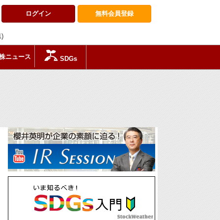
ログイン
無料会員
登録
1)
株ニュース
SDGs