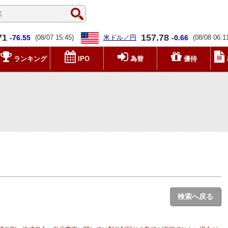
71
157.78
-76.55
(08/07 15:45)
米ドル／円
-0.66
(08/08 06:1
ランキング
IPO
為替
優待
検索へ戻る