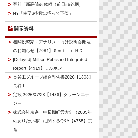
寄前「新高値96銘柄（前日56銘柄）」
NY「主要3指数は揃って下落」
開示資料
機関投資家・アナリスト向け説明会開催
のお知らせ【7084】ＳｍｉｌｅＨＤ
[Delayed] Milbon Published Integrated
Report【4919】ミルボン
長谷工グループ統合報告書2026【1808】
長谷工
定款 2026/07/23【1436】グリーンエナ
ジー
株式会社京進 中長期経営方針（2035年
のありたい姿）に関するQ&A【4735】京
進