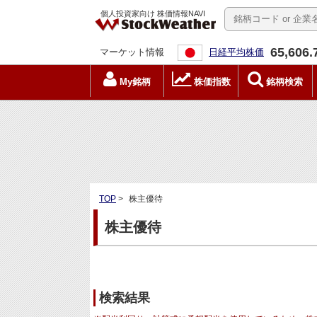
個人投資家向け 株価情報NAVI
65,606.
マーケット情報
日経平均株価
My銘柄
株価指数
銘柄検索
TOP
>
株主優待
株主優待
検索結果