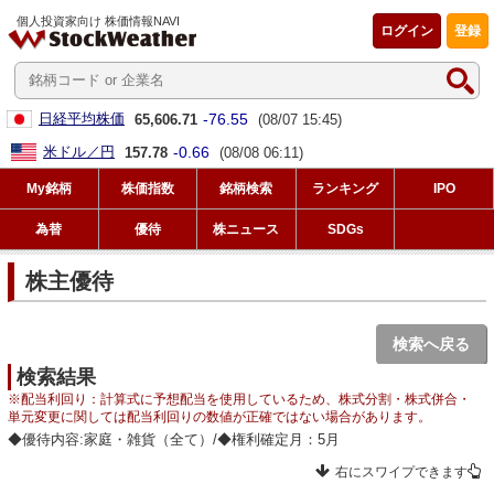
個人投資家向け 株価情報NAVI
ログイン
登録
-76.55
日経平均株価
65,606.71
(08/07 15:45)
-0.66
米ドル／円
157.78
(08/08 06:11)
My銘柄
株価指数
銘柄検索
ランキング
IPO
為替
優待
株ニュース
SDGs
株主優待
検索へ戻る
検索結果
※配当利回り：計算式に予想配当を使用しているため、株式分割・株式併合・
単元変更に関しては配当利回りの数値が正確ではない場合があります。
◆優待内容:家庭・雑貨（全て）/◆権利確定月：5月
右にスワイプできます