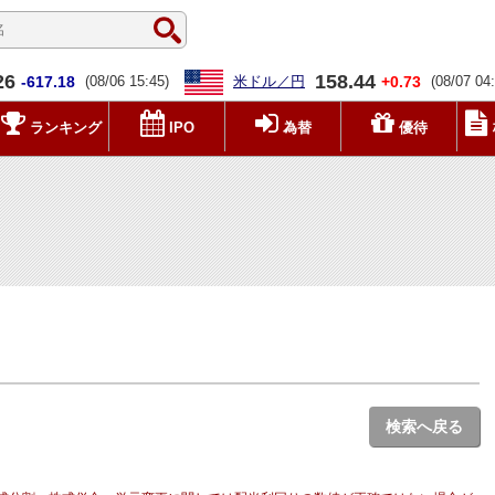
26
158.44
-617.18
(08/06 15:45)
米ドル／円
+0.73
(08/07 04
ランキング
IPO
為替
優待
検索へ戻る