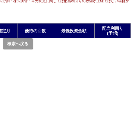
式分割・株式併合・単元変更に関しては配当利回りの数値が正確ではない場合が
配当利回り
確定月
優待の回数
最低投資金額
(予想)
検索へ戻る