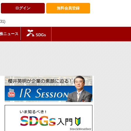
ログイン
無料会員
登録
:31)
株ニュース
SDGs