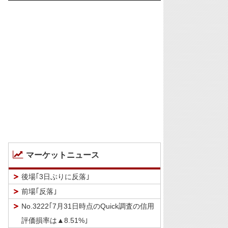
マーケットニュース
後場｢3日ぶりに反落｣
前場｢反落｣
No.3222｢7月31日時点のQuick調査の信用
評価損率は▲8.51%｣