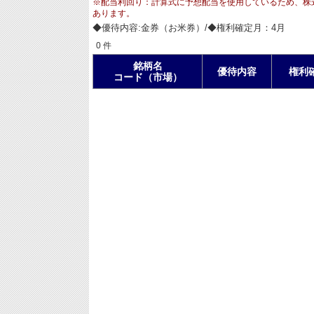
※配当利回り：計算式に予想配当を使用しているため、株
あります。
◆優待内容:金券（お米券）/◆権利確定月：4月
0 件
銘柄名
優待内容
権利
コード（市場）