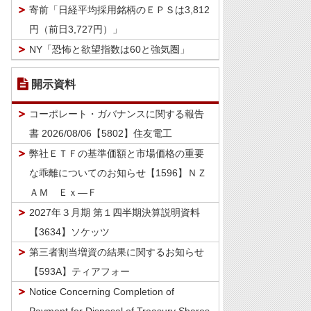
寄前「日経平均採用銘柄のＥＰＳは3,812
円（前日3,727円）」
NY「恐怖と欲望指数は60と強気圏」
開示資料
コーポレート・ガバナンスに関する報告
書 2026/08/06【5802】住友電工
弊社ＥＴＦの基準価額と市場価格の重要
な乖離についてのお知らせ【1596】ＮＺ
ＡＭ Ｅｘ―Ｆ
2027年３月期 第１四半期決算説明資料
【3634】ソケッツ
第三者割当増資の結果に関するお知らせ
【593A】ティアフォー
Notice Concerning Completion of