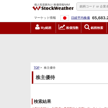
個人投資家向け 株価情報NAVI
65,683.
マーケット情報
日経平均株価
My銘柄
株価指数
銘柄検索
TOP
>
株主優待
株主優待
検索結果