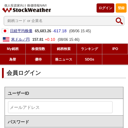
個人投資家向け 株価情報NAVI
ログイン
登録
-617.18
日経平均株価
65,683.26
(08/06 15:45)
+0.10
米ドル／円
157.81
(08/06 15:46)
My銘柄
株価指数
銘柄検索
ランキング
IPO
為替
優待
株ニュース
SDGs
会員ログイン
ユーザーID
パスワード