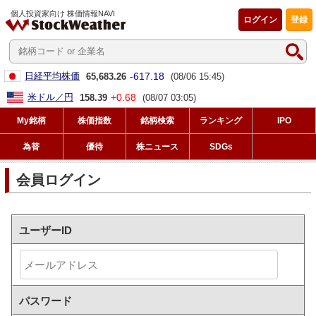
個人投資家向け 株価情報NAVI
ログイン
登録
-617.18
日経平均株価
65,683.26
(08/06 15:45)
+0.68
米ドル／円
158.39
(08/07 03:05)
My銘柄
株価指数
銘柄検索
ランキング
IPO
為替
優待
株ニュース
SDGs
会員ログイン
ユーザーID
パスワード