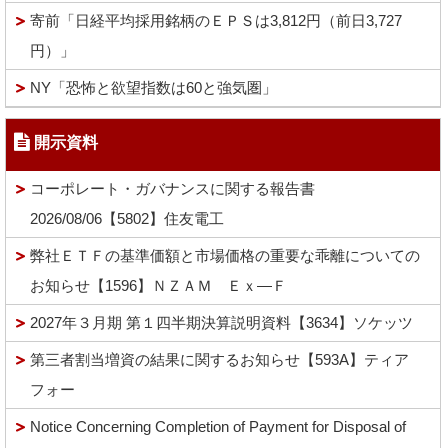
寄前「日経平均採用銘柄のＥＰＳは3,812円（前日3,727
円）」
NY「恐怖と欲望指数は60と強気圏」
開示資料
コーポレート・ガバナンスに関する報告書
2026/08/06【5802】住友電工
弊社ＥＴＦの基準価額と市場価格の重要な乖離についての
お知らせ【1596】ＮＺＡＭ Ｅｘ―Ｆ
2027年３月期 第１四半期決算説明資料【3634】ソケッツ
第三者割当増資の結果に関するお知らせ【593A】ティア
フォー
Notice Concerning Completion of Payment for Disposal of