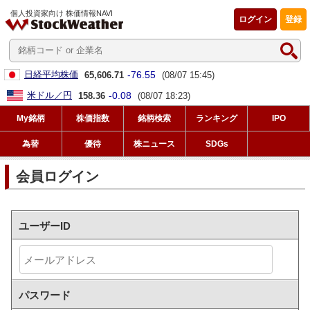
個人投資家向け 株価情報NAVI
ログイン
登録
-76.55
日経平均株価
65,606.71
(08/07 15:45)
-0.08
米ドル／円
158.36
(08/07 18:23)
My銘柄
株価指数
銘柄検索
ランキング
IPO
為替
優待
株ニュース
SDGs
会員ログイン
ユーザーID
パスワード