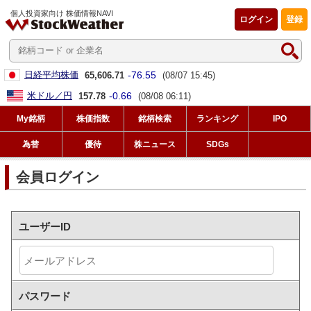
個人投資家向け 株価情報NAVI
ログイン
登録
-76.55
日経平均株価
65,606.71
(08/07 15:45)
-0.66
米ドル／円
157.78
(08/08 06:11)
My銘柄
株価指数
銘柄検索
ランキング
IPO
為替
優待
株ニュース
SDGs
会員ログイン
ユーザーID
パスワード