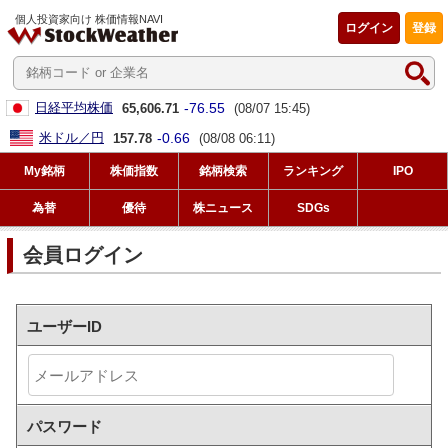
個人投資家向け 株価情報NAVI
ログイン
登録
-76.55
日経平均株価
65,606.71
(08/07 15:45)
-0.66
米ドル／円
157.78
(08/08 06:11)
My銘柄
株価指数
銘柄検索
ランキング
IPO
為替
優待
株ニュース
SDGs
会員ログイン
ユーザーID
パスワード