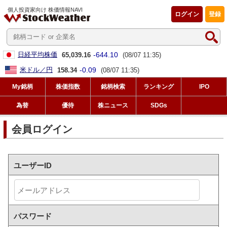
個人投資家向け 株価情報NAVI
ログイン
登録
-644.10
日経平均株価
65,039.16
(08/07 11:35)
-0.09
米ドル／円
158.34
(08/07 11:35)
My銘柄
株価指数
銘柄検索
ランキング
IPO
為替
優待
株ニュース
SDGs
会員ログイン
ユーザーID
パスワード