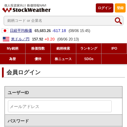
個人投資家向け 株価情報NAVI
ログイン
登録
-617.18
日経平均株価
65,683.26
(08/06 15:45)
+0.20
米ドル／円
157.92
(08/06 20:13)
My銘柄
株価指数
銘柄検索
ランキング
IPO
為替
優待
株ニュース
SDGs
会員ログイン
ユーザーID
パスワード