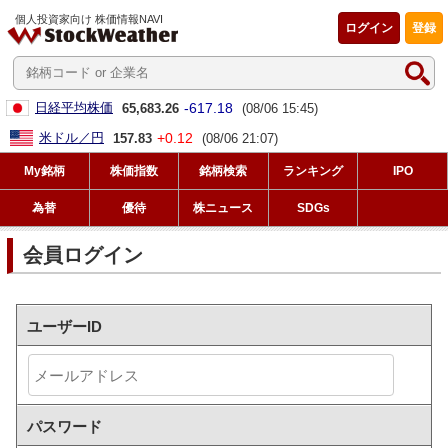
個人投資家向け 株価情報NAVI
ログイン
登録
-617.18
日経平均株価
65,683.26
(08/06 15:45)
+0.12
米ドル／円
157.83
(08/06 21:07)
My銘柄
株価指数
銘柄検索
ランキング
IPO
為替
優待
株ニュース
SDGs
会員ログイン
ユーザーID
パスワード