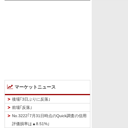
マーケットニュース
後場｢3日ぶりに反落｣
前場｢反落｣
No.3222｢7月31日時点のQuick調査の信用
評価損率は▲8.51%｣