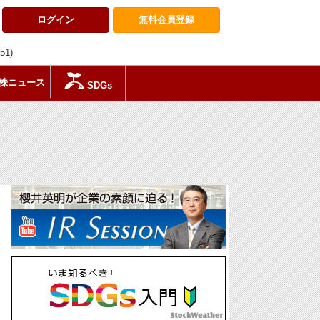
ログイン
無料会員
登録
:51)
株ニュース
SDGs