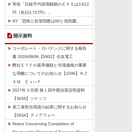
寄前「日経平均採用銘柄のＥＰＳは3,812
円（前日3,727円）」
NY「恐怖と欲望指数は60と強気圏」
開示資料
コーポレート・ガバナンスに関する報告
書 2026/08/06【5802】住友電工
弊社ＥＴＦの基準価額と市場価格の重要
な乖離についてのお知らせ【1596】ＮＺ
ＡＭ Ｅｘ―Ｆ
2027年３月期 第１四半期決算説明資料
【3634】ソケッツ
第三者割当増資の結果に関するお知らせ
【593A】ティアフォー
Notice Concerning Completion of