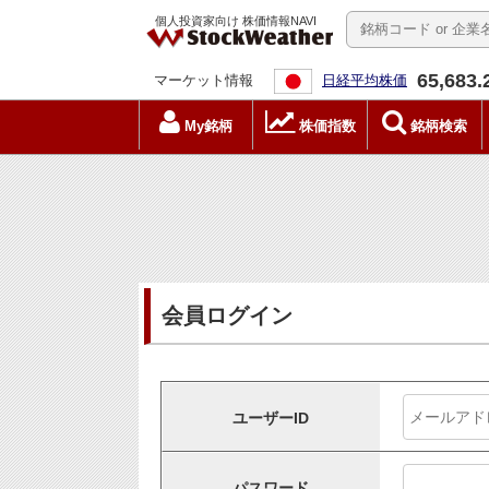
個人投資家向け 株価情報NAVI
65,683.
マーケット情報
日経平均株価
My銘柄
株価指数
銘柄検索
会員ログイン
ユーザーID
パスワード