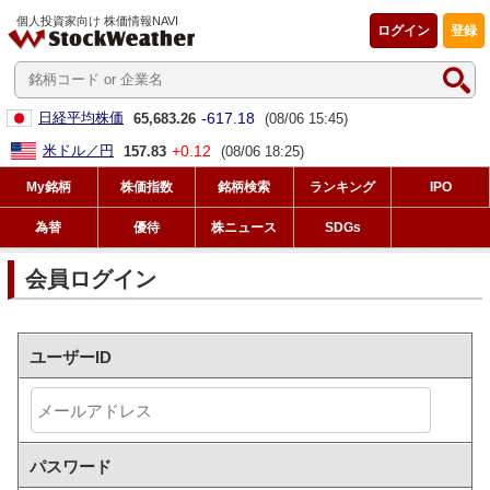
個人投資家向け 株価情報NAVI
ログイン
登録
-617.18
日経平均株価
65,683.26
(08/06 15:45)
+0.12
米ドル／円
157.83
(08/06 18:25)
My銘柄
株価指数
銘柄検索
ランキング
IPO
為替
優待
株ニュース
SDGs
会員ログイン
ユーザーID
パスワード