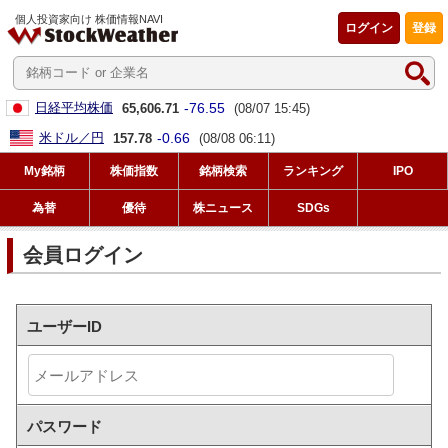
個人投資家向け 株価情報NAVI
ログイン
登録
-76.55
日経平均株価
65,606.71
(08/07 15:45)
-0.66
米ドル／円
157.78
(08/08 06:11)
My銘柄
株価指数
銘柄検索
ランキング
IPO
為替
優待
株ニュース
SDGs
会員ログイン
ユーザーID
パスワード