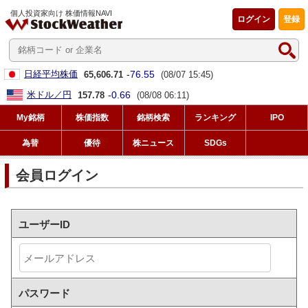
個人投資家向け 株価情報NAVI
ログイン
登録
-76.55
日経平均株価
65,606.71
(08/07 15:45)
-0.66
米ドル／円
157.78
(08/08 06:11)
My銘柄
株価指数
銘柄検索
ランキング
IPO
為替
優待
株ニュース
SDGs
会員ログイン
ユーザーID
パスワード