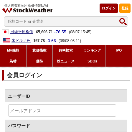
個人投資家向け 株価情報NAVI
ログイン
登録
-76.55
日経平均株価
65,606.71
(08/07 15:45)
-0.66
米ドル／円
157.78
(08/08 06:11)
My銘柄
株価指数
銘柄検索
ランキング
IPO
為替
優待
株ニュース
SDGs
会員ログイン
ユーザーID
パスワード