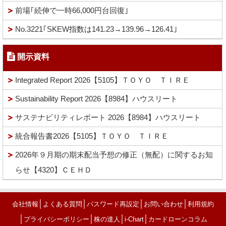
前場｢続伸で一時66,000円台回復｣
No.3221｢SKEW指数は141.23→139.96→126.41｣
開示資料
Integrated Report 2026【5105】ＴＯＹＯ ＴＩＲＥ
Sustainability Report 2026【8984】ハウスリート
サステナビリティレポート 2026【8984】ハウスリート
統合報告書2026【5105】ＴＯＹＯ ＴＩＲＥ
2026年９月期の期末配当予想の修正（無配）に関するお知
らせ【4320】ＣＥＨＤ
│
│
│
│
会社情報
よくある質問
パスワード再設定
お問い合わせ
利用規約
│
│
│
│
プライバシーポリシー
株の達人
i-Chart
カードローンコラム