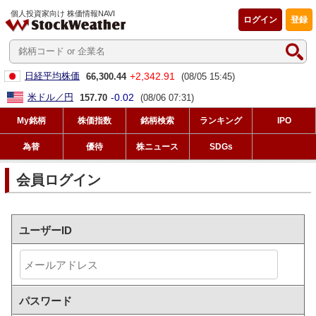
個人投資家向け 株価情報NAVI
ログイン
登録
+2,342.91
日経平均株価
66,300.44
(08/05 15:45)
-0.02
米ドル／円
157.70
(08/06 07:31)
My銘柄
株価指数
銘柄検索
ランキング
IPO
為替
優待
株ニュース
SDGs
会員ログイン
ユーザーID
パスワード