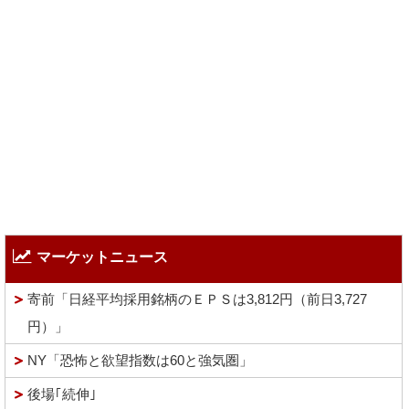
マーケットニュース
寄前「日経平均採用銘柄のＥＰＳは3,812円（前日3,727
円）」
NY「恐怖と欲望指数は60と強気圏」
後場｢続伸｣