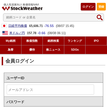
個人投資家向け 株価情報NAVI
ログイン
登録
-76.55
日経平均株価
65,606.71
(08/07 15:45)
-0.66
米ドル／円
157.78
(08/08 06:11)
My銘柄
株価指数
銘柄検索
ランキング
IPO
為替
優待
株ニュース
SDGs
会員ログイン
ユーザーID
パスワード