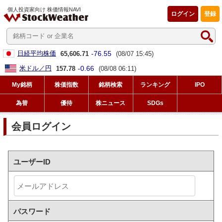
個人投資家向け 株価情報NAVI
ログイン
登録
-76.55
日経平均株価
65,606.71
(08/07 15:45)
-0.66
米ドル／円
157.78
(08/08 06:11)
My銘柄
株価指数
銘柄検索
ランキング
IPO
為替
優待
株ニュース
SDGs
会員ログイン
ユーザーID
パスワード